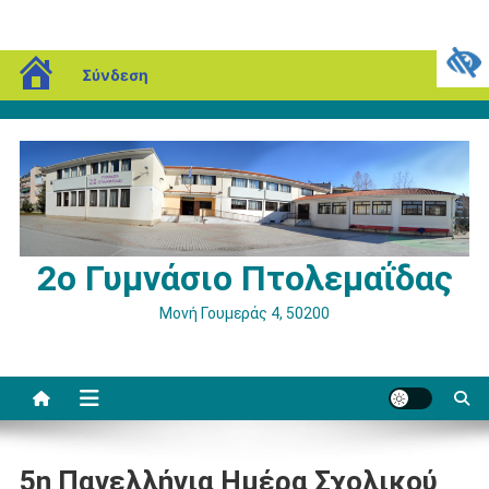
Μεταπηδήστε
blogs.sch.gr
Σάββατο, 08 Αυγούστου, 2026
Σύνδεση
στο
περιεχόμενο
2ο Γυμνάσιο Πτολεμαΐδας
Μονή Γουμεράς 4, 50200
5η Πανελλήνια Ημέρα Σχολικού