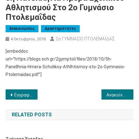
Αθλητισμού Στο 2ο Γυμνάσιο
Πτολεμαΐδας
Ανακοινώσεις
Δραστηριότητες
2ο ΓΥΜΝΑΣΙΟ ΠΤΟΛΕΜΑΪΔΑΣ
4 Οκτωβρίου, 2018
[embeddoc
url=”https://blogs.sch.gr/2gymptol/files/2018/10/5h-
Panellhnia-Hmera-Scholikoy-Athlhtismoy-sto-2o-Gymnasio-
Ptolemaidas.pdf”]
Πλοήγηση
Εγγραφές για το σχολικό έτος 2020-2021
Ανακοίνωση καταχώρησης εκδρομής στη Βουλή των Ελλήνων.
άρθρων
RELATED POSTS
Τμήματα Ένταξης