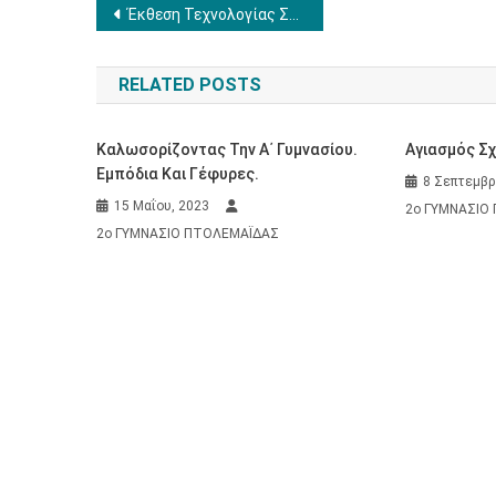
Πλοήγηση
Έκθεση Τεχνολογίας Σχ. Έτους 2016-2017
άρθρων
RELATED POSTS
Καλωσορίζοντας Την Α΄ Γυμνασίου.
Αγιασμός Σχ
Εμπόδια Και Γέφυρες.
8 Σεπτεμβρ
15 Μαΐου, 2023
2ο ΓΥΜΝΑΣΙΟ
2ο ΓΥΜΝΑΣΙΟ ΠΤΟΛΕΜΑΪΔΑΣ