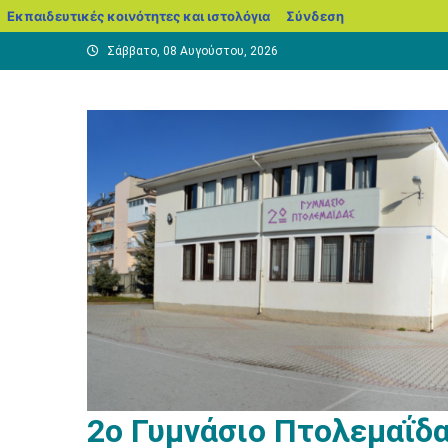
blogs.sch.gr
Εκπαιδευτικές κοινότητες και ιστολόγια
Σύνδεση
Μεταπηδήστε
Σάββατο, 08 Αυγούστου, 2026
στο
περιεχόμενο
2ο Γυμνάσιο Πτολεμαΐδ