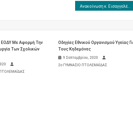
Ανακοίνωση κ. Εισαγγελέως Πρωτοδικών Κοζάνης για το παιχνίδι “Μπλε Φάλαινα”
υ ΕΟΔΥ Με Αφορμή Την
Οδηγίες Εθνικού Οργανισμού Υγείας Γ
υργία Των Σχολικών
Τους Κηδεμόνες
9 Σεπτεμβρίου, 2020
2020
2ο ΓΥΜΝΑΣΙΟ ΠΤΟΛΕΜΑΪΔΑΣ
 ΠΤΟΛΕΜΑΪΔΑΣ