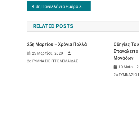
Πλοήγηση
3η Πανελλήνια Ημέρα Σχολικού Αθλητισμού
άρθρων
RELATED POSTS
25η Μαρτίου – Χρόνια Πολλά
Οδηγίες Το
Επαναλειτο
25 Μαρτίου, 2020
Μονάδων
2ο ΓΥΜΝΑΣΙΟ ΠΤΟΛΕΜΑΪΔΑΣ
10 Μαΐου, 
2ο ΓΥΜΝΑΣΙΟ