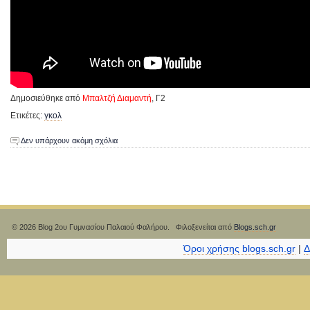
Δημοσιεύθηκε από
Μπαλτζή Διαμαντή
, Γ2
Ετικέτες:
γκολ
Δεν υπάρχουν ακόμη σχόλια
© 2026 Blog 2ου Γυμνασίου Παλαιού Φαλήρου. Φιλοξενείται από
Blogs.sch.gr
Όροι χρήσης blogs.sch.gr
|
Δ