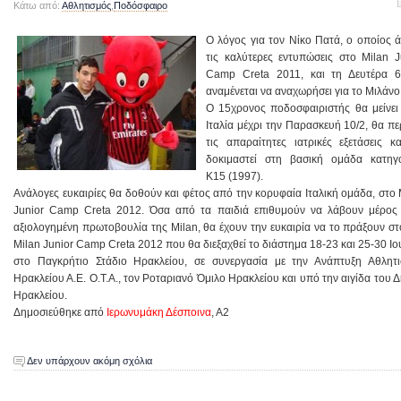
Κάτω από:
Αθλητισμός
,
Ποδόσφαιρο
Ο λόγος για τον Νίκο Πατά, ο οποίος 
τις καλύτερες εντυπώσεις στο Milan J
Camp Creta 2011, και τη Δευτέρα 6
αναμένεται να αναχωρήσει για το Μιλάν
Ο 15χρονος ποδοσφαιριστής θα μείνει
Ιταλία μέχρι την Παρασκευή 10/2, θα πε
τις απαραίτητες ιατρικές εξετάσεις κ
δοκιμαστεί στη βασική ομάδα κατηγ
Κ15 (1997).
Ανάλογες ευκαιρίες θα δοθούν και φέτος από την κορυφαία Ιταλική ομάδα, στο 
Junior Camp Creta 2012. Όσα από τα παιδιά επιθυμούν να λάβουν μέρος
αξιολογημένη πρωτοβουλία της Milan, θα έχουν την ευκαιρία να το πράξουν στ
Milan Junior Camp Creta 2012 που θα διεξαχθεί το διάστημα 18-23 και 25-30 Ιο
στο Παγκρήτιο Στάδιο Ηρακλείου, σε συνεργασία με την Ανάπτυξη Αθλητ
Ηρακλείου Α.Ε. Ο.Τ.Α., τον Ροταριανό Όμιλο Ηρακλείου και υπό την αιγίδα του 
Ηρακλείου.
Δημοσιεύθηκε από
Ιερωνυμάκη Δέσποινα
, Α2
Δεν υπάρχουν ακόμη σχόλια