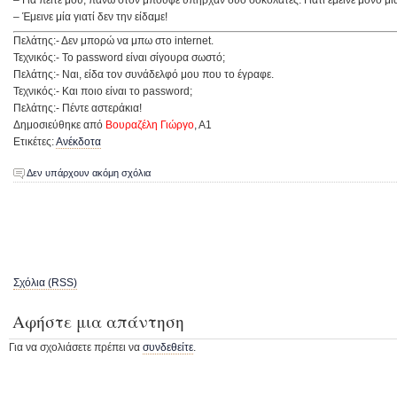
– Για πείτε μου, πάνω στον μπουφέ υπήρχαν δύο σοκολάτες. Γιατί έμεινε μόνο μί
– Έμεινε μία γιατί δεν την είδαμε!
Πελάτης:- Δεν μπορώ να μπω στο internet.
Τεχνικός:- Το password είναι σίγουρα σωστό;
Πελάτης:- Ναι, είδα τον συνάδελφό μου που το έγραφε.
Τεχνικός:- Και ποιο είναι το password;
Πελάτης:- Πέντε αστεράκια!
Δημοσιεύθηκε από
Βουραζέλη Γιώργο
, Α1
Ετικέτες:
Ανέκδοτα
Δεν υπάρχουν ακόμη σχόλια
Σχόλια (RSS)
Αφήστε μια απάντηση
Για να σχολιάσετε πρέπει να
συνδεθείτε
.