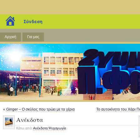
Blog 2ου Γυμνασίου Παλαιού Φαλήρου
blogs.sch.gr
Σύνδεση
Πρέπει να είσαι η αλλαγή που θέλεις να έρθει
Αρχική
Για μας
«
Ginger – Ο σκύλος που τρώει με τα χέρια
Το αυτοκίνητο του Χάρι Π
Ανέκδοτα
Κάτω από:
Ανέκδοτα
,
Ψυχαγωγία