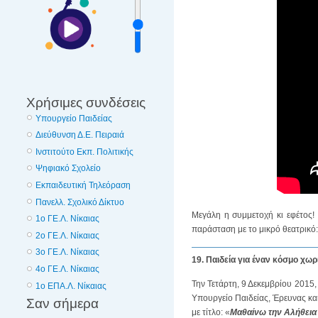
Χρήσιμες συνδέσεις
Υπουργείο Παιδείας
Διεύθυνση Δ.Ε. Πειραιά
Ινστιτούτο Εκπ. Πολιτικής
Ψηφιακό Σχολείο
Εκπαιδευτική Τηλεόραση
Πανελλ. Σχολικό Δίκτυο
Μεγάλη η συμμετοχή κι εφέτος!
1ο ΓΕ.Λ. Νίκαιας
παράσταση με το μικρό θεατρικό:
2o ΓΕ.Λ. Νίκαιας
3o ΓΕ.Λ. Νίκαιας
19. Παιδεία για έναν κόσμο χω
4o ΓΕ.Λ. Νίκαιας
Την Τετάρτη, 9 Δεκεμβρίου 2015,
1o ΕΠΑ.Λ. Νίκαιας
Υπουργείο Παιδείας, Έρευνας κ
Σαν σήμερα
με τίτλο: «
Μαθαίνω την Αλήθεια