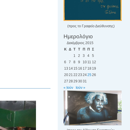
(προς το Γραφείο Διεύθυνσης)
Ημερολόγιο
Δεκέμβριος 2015
Κ
Δ
Τ
Τ
Π
Π
Σ
1
2
3
4
5
6
7
8
9
10
11
12
13
14
15
16
17
18
19
20
21
22
23
24
25
26
27
28
29
30
31
« Ιούν
Ιούν »