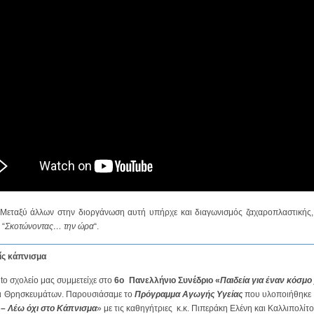
 Μεταξύ άλλων στην διοργάνωση αυτή υπήρχε και διαγωνισμός ζαχαροπλαστικής,
 “
Σκοτώνοντας… την ώρα
“.
ρίς κάπνισμα
 tο σχολείο μας συμμετείχε στο
6ο Πανελλήνιο Συνέδριο «
Παιδεία για έναν κόσμ
αι Θρησκευμάτων. Παρουσιάσαμε το
Πρόγραμμα Αγωγής Υγείας
που υλοποιήθηκε 
 – Λέω όχι στο Κάπνισμα
» με τις καθηγήτριες κ.κ. Πιπεράκη Ελένη και Καλλιπολίτ