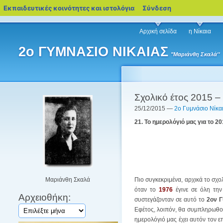
blogs.sch.gr
Εκπαιδευτικές κοινότητες και ιστολόγια
Σύνδεση
Αρχική σελίδα
η Νίκαια
2ο ΓΥΜΝΑΣΙΟ ΝΙΚΑΙΑΣ
"Μαριάνθη Σκαλά''
Σχολικό έτος 2015 –
25/12/2015 —
2ο Γυμνάσιο Νίκα
21. Το ημερολόγιό μας για το 2
Μαριάνθη Σκαλά
Πιο συγκεκριμένα, αρχικά το σχο
όταν το
1976
έγινε σε όλη την
Αρχειοθήκη:
συστεγάζονταν σε αυτό το
2ον Γ
Αρχειοθήκη:
Εφέτος, λοιπόν, θα συμπληρωθούν
ημερολόγιό μας έχει αυτόν τον ε