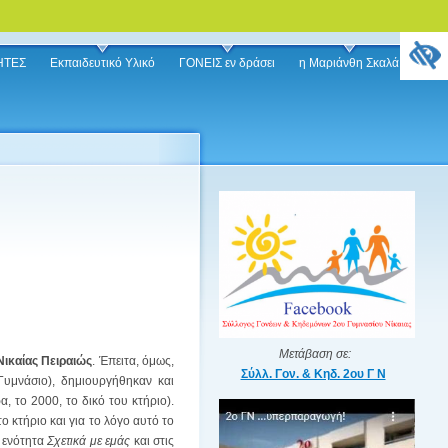
ΗΤΕΣ
Εκπαιδευτικό Υλικό
ΓΟΝΕΙΣ εν δράσει
η Μαριάνθη Σκαλά
Μετάβαση σε:
ικαίας Πειραιώς
. Έπειτα, όμως,
Σύλλ. Γον. & Κηδ. 2ου Γ Ν
υμνάσιο), δημιουργήθηκαν και
, το 2000, το δικό του κτήριο).
 κτήριο και για το λόγο αυτό το
ν ενότητα
Σχετικά με εμάς
και στις