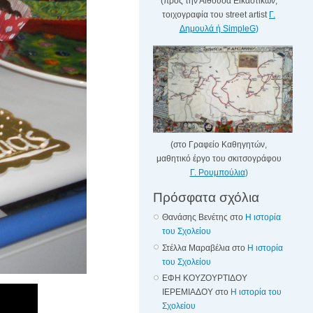
(προς την Αίθουσα Εικαστικών,
τοιχογραφία του street artist
Γ.
Δημουλά ή SimpleG
)
(στο Γραφείο Καθηγητών,
μαθητικό έργο του σκιτσογράφου
Γ. Ρουμπούλια
)
Πρόσφατα σχόλια
Θανάσης Βενέτης
στο
Η ιστορία
του Σχολείου
Στέλλα Μαραβέλια
στο
Η ιστορία
του Σχολείου
ΕΦΗ ΚΟΥΖΟΥΡΤΙΔΟΥ
ΙΕΡΕΜΙΑΔΟΥ
στο
Η ιστορία του
Σχολείου