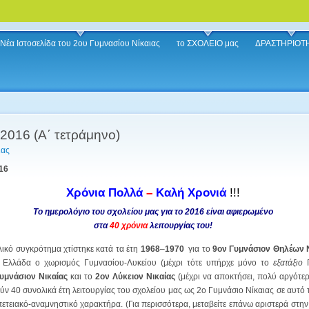
Νέα Ιστοσελίδα του 2ου Γυμνασίου Νίκαιας
το ΣΧΟΛΕΙΟ μας
ΔΡΑΣΤΗΡΙΟΤ
 2016 (Α΄ τετράμηνο)
ιας
016
Χρόνια Πολλά
–
Καλή Χρονιά
!!!
Το ημερολόγιο του σχολείου μας για το 2016 είναι αφιερωμένο
στα
40 χρόνια
λειτουργίας του!
λικό συγκρότημα χτίστηκε κατά τα έτη
1968
–
1970
για το
9ον Γυμνάσιον Θηλέων Ν
 Ελλάδα ο χωρισμός Γυμνασίου-Λυκείου (μέχρι τότε υπήρχε μόνο το
εξατάξιο
Γ
υμνάσιον Νικαίας
και το
2ον Λύκειον Νικαίας
(μέχρι να αποκτήσει, πολύ αργότερα
 40 συνολικά έτη λειτουργίας του σχολείου μας ως 2ο Γυμνάσιο Νίκαιας σε αυτό το
πετειακό-αναμνηστικό χαρακτήρα. (Για περισσότερα, μεταβείτε επάνω αριστερά στη