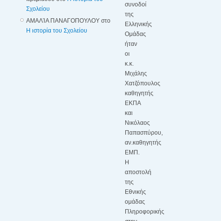
συνοδοί
Σχολείου
της
ΑΜΑΛΊΑ ΠΑΝΑΓΟΠΟΥΛΟΥ
στο
Ελληνικής
Η ιστορία του Σχολείου
Ομάδας
ήταν
οι
κ.κ.
Μιχάλης
Χατζόπουλος
καθηγητής
ΕΚΠΑ
και
Νικόλαος
Παπασπύρου,
αν.καθηγητής
ΕΜΠ.
Η
αποστολή
της
Εθνικής
ομάδας
Πληροφορικής