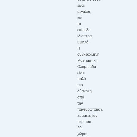
είναι
μεγάλος
και
το
επίπεδο
ιδιαίτερα
υψηλό.
Η
συγκεκριμένη
Μαθηματική
Ολυμπιάδα
είναι
πολύ
πιο
δύσκολη
από
την
πανευρωπαϊκή.
Συμμετείχαν
περίπου
20
χώρες,