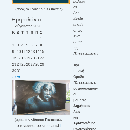
μάλιστα
σε
(προς το Γραφείο Διεύθυνσης)
ένα
Ημερολόγιο
κλάδο
αιχμής,
Αύγουστος 2026
όπως
Κ
Δ
Τ
Τ
Π
Π
Σ
είναι
1
αυτός
2
3
4
5
6
7
8
της
9
10
11
12
13
14
15
Πληροφορικής
»
16
17
18
19
20
21
22
.
23
24
25
26
27
28
29
Την
30
31
Εθνική
Ομάδα
« Σεπ
Πληροφορικής
εκπροσώπησαν
οι
μαθητές
Δημήτριος
Λώς
και
(προς την Αίθουσα Εικαστικών,
Αριστοφάνης
τοιχογραφία του street artist
Γ.
Ροντογιάννης