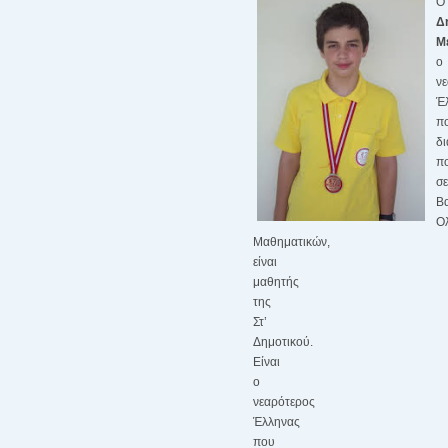
Ο
Δ
Μ
ο
ν
Έ
π
δι
π
σε
Β
Ο
Μαθηματικών,
είναι
μαθητής
της
Στ’
Δημοτικού.
Είναι
ο
νεαρότερος
Έλληνας
που