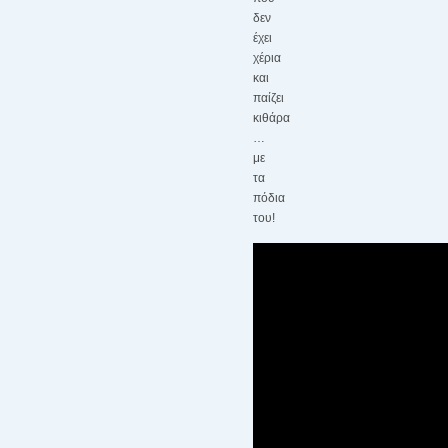
δεν
έχει
χέρια
και
παίζει
κιθάρα
…
με
τα
πόδια
του!