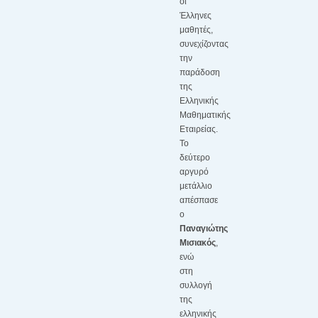
οι
Έλληνες
μαθητές,
συνεχίζοντας
την
παράδοση
της
Ελληνικής
Μαθηματικής
Εταιρείας.
Το
δεύτερο
αργυρό
μετάλλιο
απέσπασε
ο
Παναγιώτης
Μισιακός
,
ενώ
στη
συλλογή
της
ελληνικής