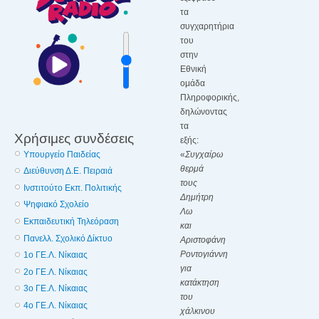
τα
συγχαρητήρια
του
στην
Εθνική
ομάδα
Πληροφορικής,
δηλώνοντας
τα
Χρήσιμες συνδέσεις
εξής:
Υπουργείο Παιδείας
«
Συγχαίρω
θερμά
Διεύθυνση Δ.Ε. Πειραιά
τους
Ινστιτούτο Εκπ. Πολιτικής
Δημήτρη
Ψηφιακό Σχολείο
Λω
Εκπαιδευτική Τηλεόραση
και
Πανελλ. Σχολικό Δίκτυο
Αριστοφάνη
Ροντογιάννη
1ο ΓΕ.Λ. Νίκαιας
για
2o ΓΕ.Λ. Νίκαιας
κατάκτηση
3o ΓΕ.Λ. Νίκαιας
του
4o ΓΕ.Λ. Νίκαιας
χάλκινου