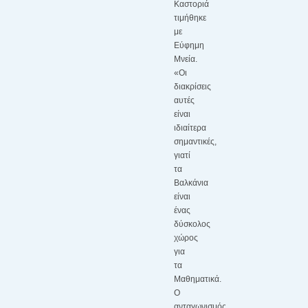
Καστοριά
τιμήθηκε
με
Εύφημη
Μνεία.
«Οι
διακρίσεις
αυτές
είναι
ιδιαίτερα
σημαντικές,
γιατί
τα
Βαλκάνια
είναι
ένας
δύσκολος
χώρος
για
τα
Μαθηματικά.
Ο
ανταγωνισμός