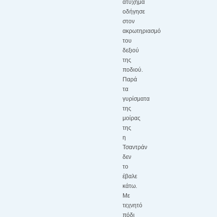
ατύχημα
οδήγησε
στον
ακρωτηριασμό
του
δεξιού
της
ποδιού.
Παρά
τα
γυρίσματα
της
μοίρας
της
η
Τσαντράν
δεν
το
έβαλε
κάτω.
Με
τεχνητό
πόδι