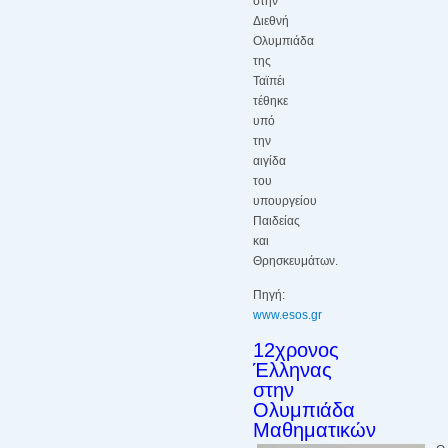
στην
Διεθνή
Ολυμπιάδα
της
Ταϊπέι
τέθηκε
υπό
την
αιγίδα
του
υπουργείου
Παιδείας
και
Θρησκευμάτων.
Πηγή:
www.esos.gr
12χρονος
Έλληνας
στην
Ολυμπιάδα
Μαθηματικών