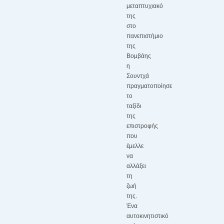
μεταπτυχιακό
της
στο
πανεπιστήμιο
της
Βομβάης
η
Σουντχά
πραγματοποίησε
το
ταξίδι
της
επιστροφής
που
έμελλε
να
αλλάξει
τη
ζωή
της.
Ένα
αυτοκινητιστικό