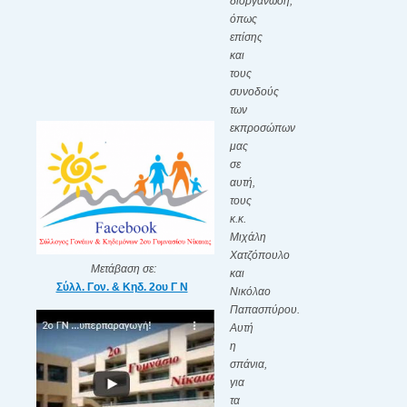
διοργάνωση,
όπως
επίσης
και
τους
συνοδούς
των
εκπροσώπων
μας
σε
αυτή,
τους
κ.κ.
Μιχάλη
Χατζόπουλο
Μετάβαση σε:
και
Σύλλ. Γον. & Κηδ. 2ου Γ Ν
Νικόλαο
Παπασπύρου.
Αυτή
η
σπάνια,
για
τα