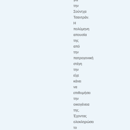
για
την
Σούντχα
Τσαντράν.
Η
πολύμηνη
απουσία
της
από
την
πατρογονική
στέγη
την
είχε
κάνει
να
επιθυμήσει
την
οικογένεια
της.
Έχοντας
ολοκληρώσει
το