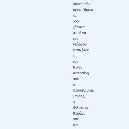
αποστολής
προστέθηκαν
και
δύο
χάλκινα
μετάλλια
του
Γιώργου
Βενιζέλου
και
του
Νίκου
Καλοσίδη
από
τη
Θεσσαλονίκη.
Επίσης,
ο
Φίλιππος
Ιλαρίων
από
την