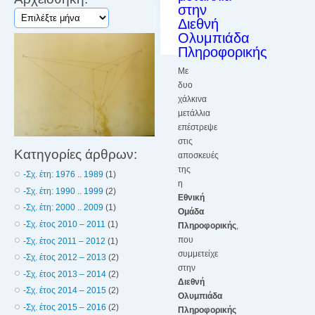
στην
Αρχειοθήκη:
Διεθνή
Ολυμπιάδα
Πληροφορικής
Με
δυο
χάλκινα
μετάλλια
επέστρεψε
στις
Κατηγορίες άρθρων:
αποσκευές
της
-Σχ. έτη: 1976 .. 1989
(1)
η
-Σχ. έτη: 1990 .. 1999
(2)
Εθνική
-Σχ. έτη: 2000 .. 2009
(1)
Ομάδα
-Σχ. έτος 2010 – 2011
(1)
Πληροφορικής
,
που
-Σχ. έτος 2011 – 2012
(1)
συμμετείχε
-Σχ. έτος 2012 – 2013
(2)
στην
-Σχ. έτος 2013 – 2014
(2)
Διεθνή
-Σχ. έτος 2014 – 2015
(2)
Ολυμπιάδα
-Σχ. έτος 2015 – 2016
(2)
Πληροφορικής