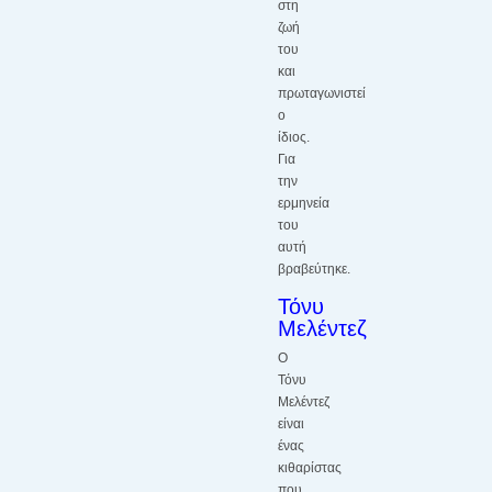
στη
ζωή
του
και
πρωταγωνιστεί
ο
ίδιος.
Για
την
ερμηνεία
του
αυτή
βραβεύτηκε.
Τόνυ
Μελέντεζ
Ο
Τόνυ
Μελέντεζ
είναι
ένας
κιθαρίστας
που