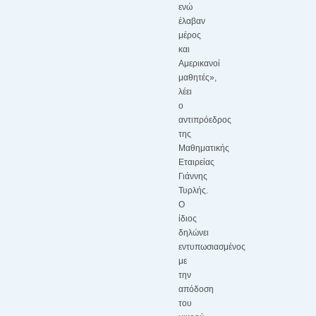
ενώ
έλαβαν
μέρος
και
Αμερικανοί
μαθητές»,
λέει
ο
αντιπρόεδρος
της
Μαθηματικής
Εταιρείας
Γιάννης
Τυρλής.
Ο
ίδιος
δηλώνει
εντυπωσιασμένος
με
την
απόδοση
του