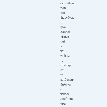
διακρίθηκε
ποτέ
στη
διοργάνωση
και
ήταν
φαβορί.
«Πήγα
εκεί
για
να
γράψω
το
καλύτερο
και
τα
κατάφερα»
δηλώνει
ο
νεαρός
Δημήτρης,
άρτι