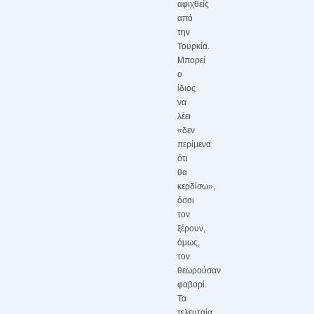
αφιχθείς
από
την
Τουρκία.
Μπορεί
ο
ίδιος
να
λέει
«δεν
περίμενα
ότι
θα
κερδίσω»,
όσοι
τον
ξέρουν,
όμως,
τον
θεωρούσαν
φαβορί.
Τα
τελευταία