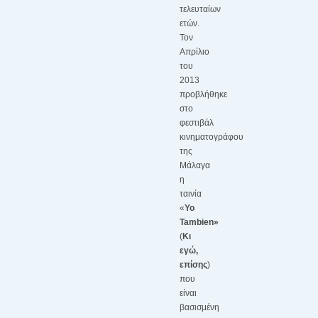
τελευταίων
ετών.
Τον
Απρίλιο
του
2013
προβλήθηκε
στο
φεστιβάλ
κινηματογράφου
της
Μάλαγα
η
ταινία
«
Υο
Tambien»
(
Κι
εγώ,
επίσης
)
που
είναι
βασισμένη