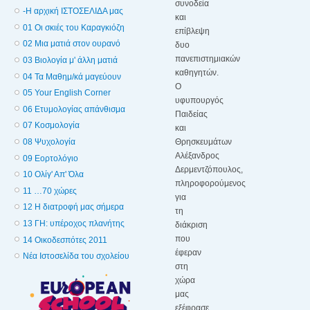
συνοδεία
-Η αρχική ΙΣΤΟΣΕΛΙΔΑ μας
και
01 Οι σκιές του Καραγκιόζη
επίβλεψη
02 Μια ματιά στον ουρανό
δυο
πανεπιστημιακών
03 Βιολογία μ' άλλη ματιά
καθηγητών.
04 Τα Μαθημ/κά μαγεύουν
Ο
05 Your English Corner
υφυπουργός
06 Ετυμολογίας απάνθισμα
Παιδείας
07 Κοσμολογία
και
Θρησκευμάτων
08 Ψυχολογία
Αλέξανδρος
09 Εορτολόγιο
Δερμεντζόπουλος,
10 Ολίγ' Απ' Όλα
πληροφορούμενος
11 …70 χώρες
για
12 Η διατροφή μας σήμερα
τη
13 ΓΗ: υπέροχος πλανήτης
διάκριση
που
14 Οικοδεσπότες 2011
έφεραν
Νέα Ιστοσελίδα του σχολείου
στη
χώρα
μας
εξέφρασε