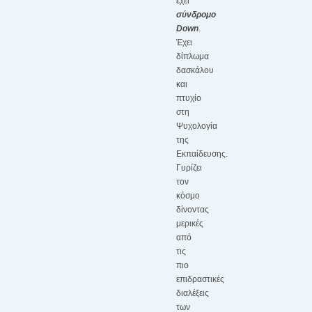
έχει
σύνδρομο
Down
.
Έχει
δίπλωμα
δασκάλου
και
πτυχίο
στη
Ψυχολογία
της
Εκπαίδευσης.
Γυρίζει
τον
κόσμο
δίνοντας
μερικές
από
τις
πιο
επιδραστικές
διαλέξεις
των