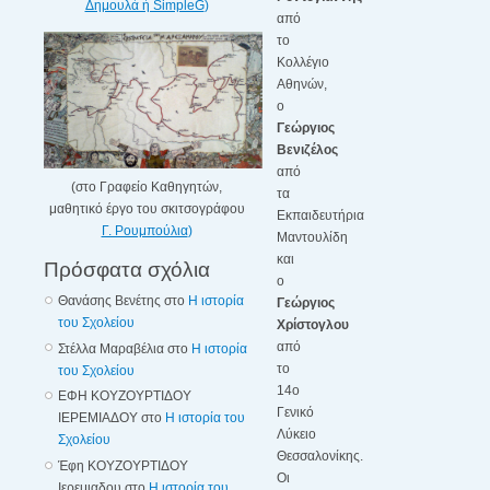
Δημουλά ή SimpleG
)
από
το
Κολλέγιο
Αθηνών,
ο
Γεώργιος
Βενιζέλος
από
(στο Γραφείο Καθηγητών,
τα
μαθητικό έργο του σκιτσογράφου
Εκπαιδευτήρια
Γ. Ρουμπούλια
)
Μαντουλίδη
και
Πρόσφατα σχόλια
ο
Θανάσης Βενέτης
στο
Η ιστορία
Γεώργιος
του Σχολείου
Χρίστογλου
από
Στέλλα Μαραβέλια
στο
Η ιστορία
το
του Σχολείου
14ο
ΕΦΗ ΚΟΥΖΟΥΡΤΙΔΟΥ
Γενικό
ΙΕΡΕΜΙΑΔΟΥ
στο
Η ιστορία του
Λύκειο
Σχολείου
Θεσσαλονίκης.
Έφη ΚΟΥΖΟΥΡΤΙΔΟΥ
Οι
Ιερεμιαδου
στο
Η ιστορία του