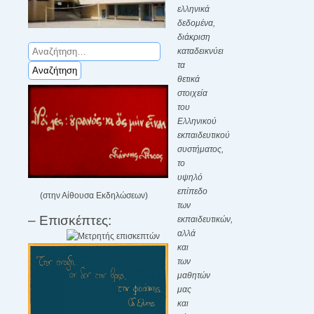
ελληνικά
δεδομένα,
διάκριση
Αναζήτηση
καταδεικνύει
για:
τα
θετικά
στοιχεία
του
Ελληνικού
εκπαιδευτικού
συστήματος,
το
υψηλό
επίπεδο
(στην Αίθουσα Εκδηλώσεων)
των
– Επισκέπτες:
εκπαιδευτικών,
αλλά
και
των
μαθητών
μας
και