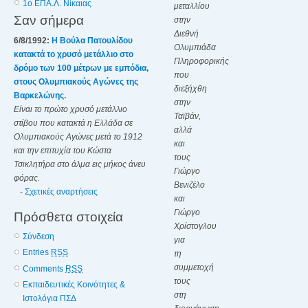
1o ΕΠΑ.Λ. Νίκαιας
μεταλλίου
Σαν σήμερα
στην
Διεθνή
6/8/1992:
Η Βούλα Πατουλίδου
Ολυμπιάδα
κατακτά το χρυσό μετάλλιο στο
Πληροφορικής
δρόμο των 100 μέτρων με εμπόδια,
που
στους Ολυμπιακούς Αγώνες της
διεξήχθη
Βαρκελώνης.
στην
Είναι το πρώτο χρυσό μετάλλιο
Ταϊβάν,
στίβου που κατακτά η Ελλάδα σε
αλλά
Ολυμπιακούς Αγώνες μετά το 1912
και
και την επιτυχία του Κώστα
τους
Τσικλητήρα στο άλμα εις μήκος άνευ
Γιώργο
φόρας.
Βενιζέλο
-
Σχετικές αναρτήσεις
και
Γιώργο
Πρόσθετα στοιχεία
Χρίστογλου
Σύνδεση
για
Entries
RSS
τη
συμμετοχή
Comments
RSS
τους
Εκπαιδευτικές Κοινότητες &
στη
Ιστολόγια ΠΣΔ