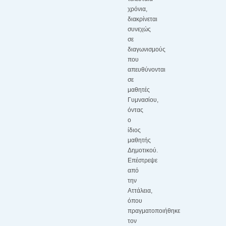
χρόνια,
διακρίνεται
συνεχώς
σε
διαγωνισμούς
που
απευθύνονται
σε
μαθητές
Γυμνασίου,
όντας
ο
ίδιος
μαθητής
Δημοτικού.
Επέστρεψε
από
την
Αττάλεια,
όπου
πραγματοποιήθηκε
τον