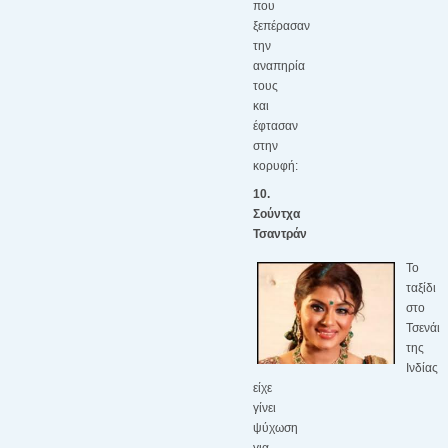
που
ξεπέρασαν
την
αναπηρία
τους
και
έφτασαν
στην
κορυφή:
10.
Σούντχα
Τσαντράν
Το
ταξίδι
στο
Τσενάι
της
Ινδίας
είχε
γίνει
ψύχωση