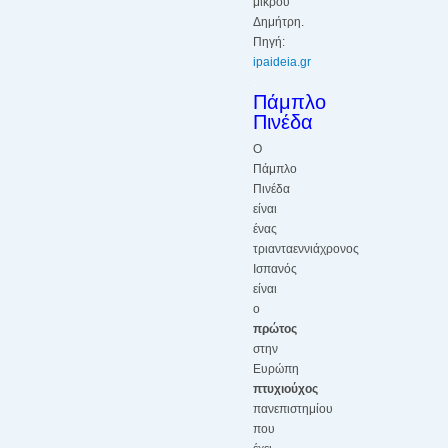
μικρού
Δημήτρη.
Πηγή:
ipaideia.gr
.
Πάμπλο
Πινέδα
Ο
Πάμπλο
Πινέδα
είναι
ένας
τριανταεννιάχρονος
Ισπανός
είναι
ο
πρώτος
στην
Ευρώπη
πτυχιούχος
πανεπιστημίου
που