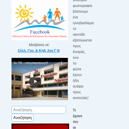
φωτογραφία
βλέπουμε
ένα
ηλιοβασίλεμα:
το
σκοτάδι
εξαπλώνεται
Μετάβαση σε:
προς
Σύλλ. Γον. & Κηδ. 2ου Γ Ν
δυσμάς,
ενώ
τα
φώτα
έχουν
ήδη
ανάψει
προς
ανατολάς!
Αναζήτηση
Τι
για:
έχουν
πει
οι