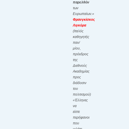
παρελθόν
των
Ευρωπαίων.»
Φρανγκίσκος
Λιγκόρα
(Ιταλός
καθηγητής
παν/
μίου,
πρόεδρος
της
Διεθνούς
Ακαδημίας
προς
διάδοσιν
του
πολιτισμού)
«Έλληνες
να
είστε
περήφανοι
που