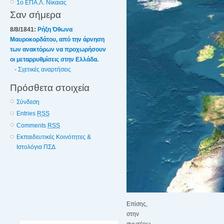
1o ΕΠΑ.Λ. Νίκαιας
Σαν σήμερα
8/8/1841:
Ρήξη Όθωνα 
Μαυροκορδάτου, από την άρνηση
των ανακτόρων να προχωρήσουν
οι μεταρρυθμίσεις στην Ελλάδα.
-
Σχετικές αναρτήσεις
Πρόσθετα στοιχεία
Σύνδεση
Entries
RSS
Comments
RSS
Εκπαιδευτικές Κοινότητες &
Ιστολόγια ΠΣΔ
Επίσης,
στην
ανωτέρω