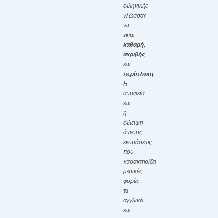
ελληνικής
γλώσσας
να
είναι
καθαρή,
ακριβής
και
περίπλοκη
.
Η
ασάφεια
και
η
έλλειψη
άμεσης
ενοράσεως
που
χαρακτηρίζει
μερικές
φορές
τα
αγγλικά
και