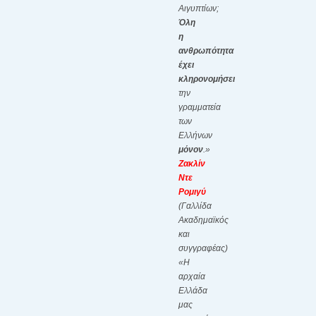
Αιγυπτίων;
Όλη
η
ανθρωπότητα
έχει
κληρονομήσει
την
γραμματεία
των
Ελλήνων
μόνον
.»
Ζακλίν
Ντε
Ρομιγύ
(Γαλλίδα
Ακαδημαϊκός
και
συγγραφέας)
«Η
αρχαία
Ελλάδα
μας