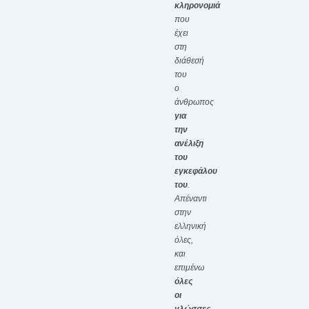
κληρονομιά
που
έχει
στη
διάθεσή
του
ο
άνθρωπος
για
την
ανέλιξη
του
εγκεφάλου
του
.
Απέναντι
στην
ελληνική
όλες,
και
επιμένω
όλες
οι