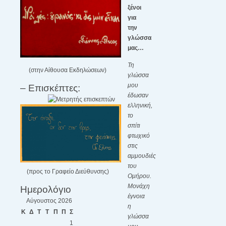
ξένοι
για
την
γλώσσα
μας…
Τη
(στην Αίθουσα Εκδηλώσεων)
γλώσσα
μου
– Επισκέπτες:
έδωσαν
ελληνική,
το
σπίτι
φτωχικό
στις
αμμουδιές
του
(προς το Γραφείο Διεύθυνσης)
Ομήρου.
Μονάχη
Ημερολόγιο
έγνοια
Αύγουστος 2026
η
Κ
Δ
Τ
Τ
Π
Π
Σ
γλώσσα
1