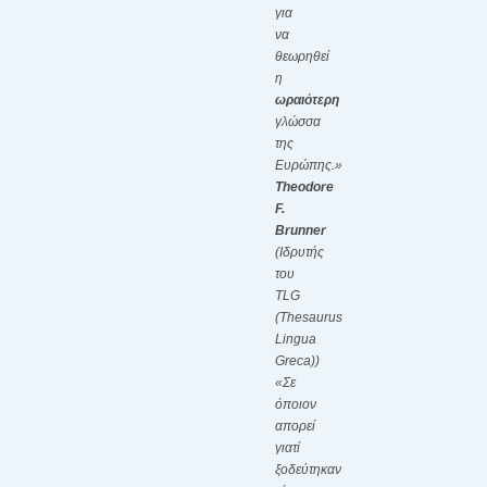
για
να
θεωρηθεί
η
ωραιότερη
γλώσσα
της
Ευρώπης.»
Theodore
F.
Brunner
(
Ιδρυτής
του
TLG
(Thesaurus
Lingua
Greca))
«Σε
όποιον
απορεί
γιατί
ξοδεύτηκαν