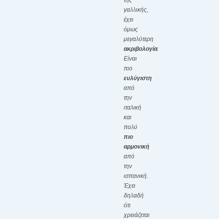
της
γαλλικής,
έχει
όμως
μεγαλύτερη
ακριβολογία
.
Είναι
πιο
ευλύγιστη
από
την
ιταλική
και
πολύ
πιο
αρμονική
από
την
ισπανική.
Έχει
δηλαδή
ότι
χρειάζεται