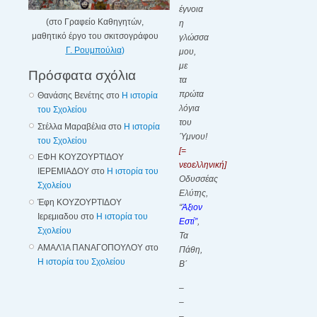
έγνοια
(στο Γραφείο Καθηγητών,
η
μαθητικό έργο του σκιτσογράφου
γλώσσα
Γ. Ρουμπούλια
)
μου,
με
Πρόσφατα σχόλια
τα
πρώτα
Θανάσης Βενέτης
στο
Η ιστορία
λόγια
του Σχολείου
του
Στέλλα Μαραβέλια
στο
Η ιστορία
Ύμνου!
του Σχολείου
[=
ΕΦΗ ΚΟΥΖΟΥΡΤΙΔΟΥ
νεοελληνική]
ΙΕΡΕΜΙΑΔΟΥ
στο
Η ιστορία του
Οδυσσέας
Σχολείου
Ελύτης,
Έφη ΚΟΥΖΟΥΡΤΙΔΟΥ
“
Άξιον
Ιερεμιαδου
στο
Η ιστορία του
Εστί”
,
Σχολείου
Τα
ΑΜΑΛΊΑ ΠΑΝΑΓΟΠΟΥΛΟΥ
στο
Πάθη,
Η ιστορία του Σχολείου
Β΄
–
–
–