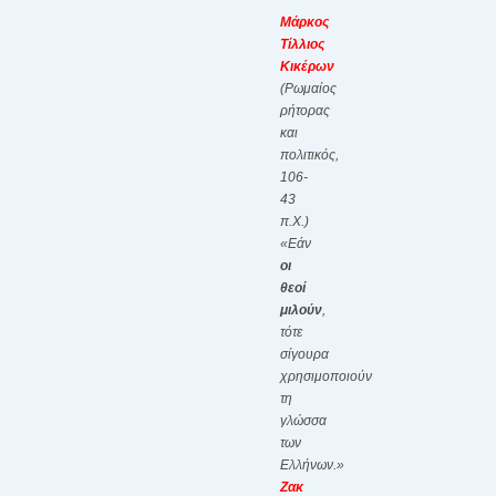
Μάρκος
Τίλλιος
Κικέρων
(Ρωμαίος
ρήτορας
και
πολιτικός,
106-
43
π.Χ.)
«Εάν
οι
θεοί
μιλούν
,
τότε
σίγουρα
χρησιμοποιούν
τη
γλώσσα
των
Ελλήνων.»
Ζακ