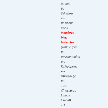
αυτούς
θα
βελτιώσει
τον
πολιτισμό
μας.»
Μαριάννα
Μακ
Ντόναλντ
(καθηγήτρια
του
πανεπιστημίου
της
Καλιφόρνιας
και
επικεφαλής
του
TLG
(
Thesaurus
Lingua
Greca
))
«Η