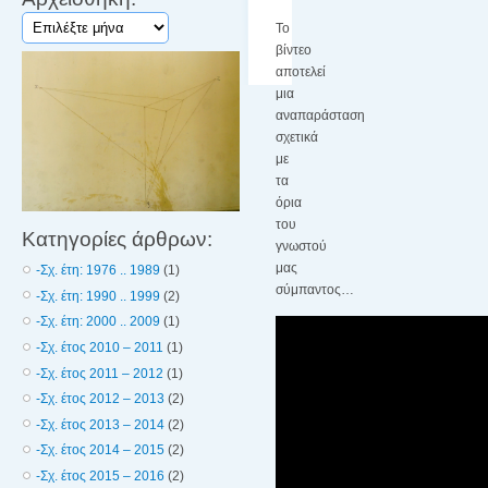
Αρχειοθήκη:
Το
βίντεο
αποτελεί
μια
αναπαράσταση
σχετικά
με
τα
όρια
του
Κατηγορίες άρθρων:
γνωστού
μας
-Σχ. έτη: 1976 .. 1989
(1)
σύμπαντος…
-Σχ. έτη: 1990 .. 1999
(2)
-Σχ. έτη: 2000 .. 2009
(1)
-Σχ. έτος 2010 – 2011
(1)
-Σχ. έτος 2011 – 2012
(1)
-Σχ. έτος 2012 – 2013
(2)
-Σχ. έτος 2013 – 2014
(2)
-Σχ. έτος 2014 – 2015
(2)
-Σχ. έτος 2015 – 2016
(2)