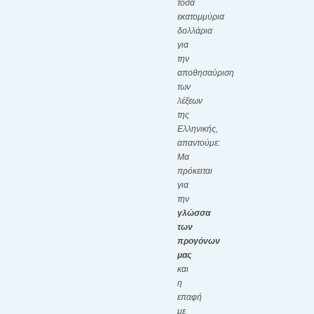
τόσα
εκατομμύρια
δολλάρια
για
την
αποθησαύριση
των
λέξεων
της
Ελληνικής,
απαντούμε:
Μα
πρόκειται
για
την
γλώσσα
των
προγόνων
μας
και
η
επαφή
με