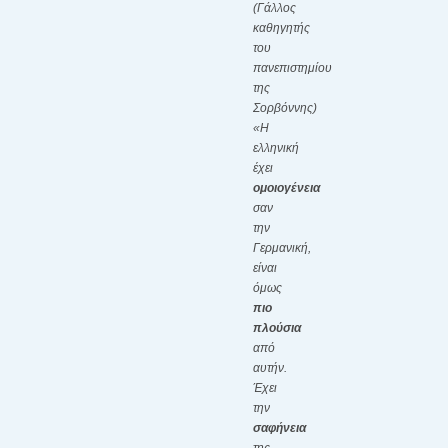
(Γάλλος
καθηγητής
του
πανεπιστημίου
της
Σορβόννης)
«Η
ελληνική
έχει
ομοιογένεια
σαν
την
Γερμανική,
είναι
όμως
πιο
πλούσια
από
αυτήν.
Έχει
την
σαφήνεια