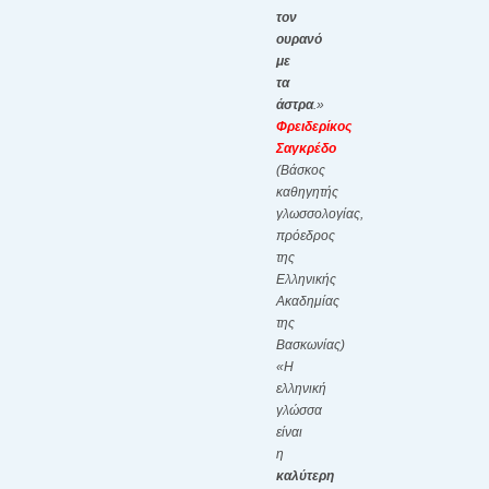
τον
ουρανό
με
τα
άστρα
.»
Φρειδερίκος
Σαγκρέδο
(Βάσκος
καθηγητής
γλωσσολογίας,
πρόεδρος
της
Ελληνικής
Ακαδημίας
της
Βασκωνίας)
«Η
ελληνική
γλώσσα
είναι
η
καλύτερη