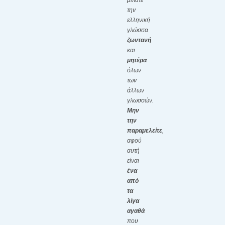
μιλάτε
την
ελληνική
γλώσσα
ζωντανή
και
μητέρα
όλων
των
άλλων
γλωσσών.
Μην
την
παραμελείτε
,
αφού
αυτή
είναι
ένα
από
τα
λίγα
αγαθά
που