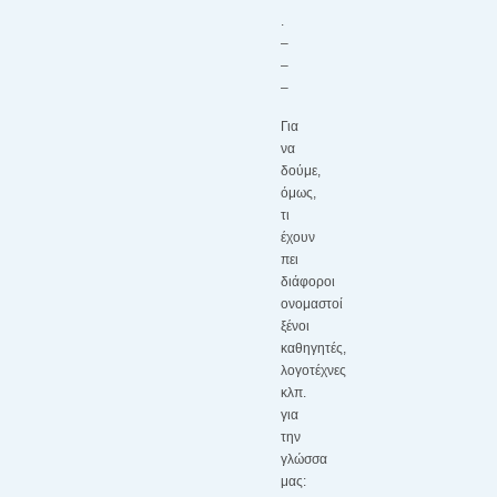
.
–
–
–
Για
να
δούμε,
όμως,
τι
έχουν
πει
διάφοροι
ονομαστοί
ξένοι
καθηγητές,
λογοτέχνες
κλπ.
για
την
γλώσσα
μας: