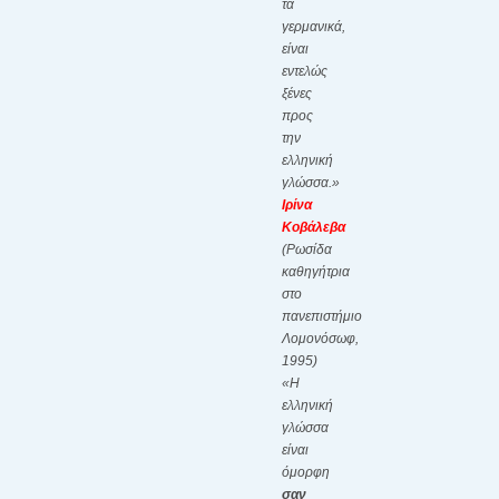
τα
γερμανικά,
είναι
εντελώς
ξένες
προς
την
ελληνική
γλώσσα.»
Ιρίνα
Κοβάλεβα
(Ρωσίδα
καθηγήτρια
στο
πανεπιστήμιο
Λομονόσωφ,
1995)
«Η
ελληνική
γλώσσα
είναι
όμορφη
σαν