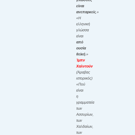
γλώσσες
είναι
ανεπαρκείς
.»
«Η
ελληνική
γλώσσα
είναι
από
ουσία
θεϊκή
.»
Ίμπν
Χαλντούν
(Άραβας
ιστορικός)
«Πού
είναι
η
γραμματεία
των
Ασσυρίων,
των
Χαλδαίων,
των