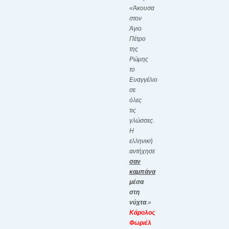
«Άκουσα
στον
Άγιο
Πέτρο
της
Ρώμης
το
Ευαγγέλιο
σε
όλες
τις
γλώσσες.
Η
ελληνική
αντήχησε
σαν
καμπάνα
μέσα
στη
νύχτα
.»
Κάρολος
Φωριέλ