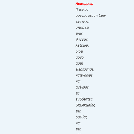
Λακαρριέρ
(Γάλλος
συγγραφέας)
«Στην
ελληνική
υπάρχει
ένας
ίλιγγος
λέξεων
,
διότι
μόνο
αυτή
εξερεύνησε,
κατέγραψε
και
ανέλυσε
τις
ενδότατες
διαδικασίες
της
ομιλίας
και
της