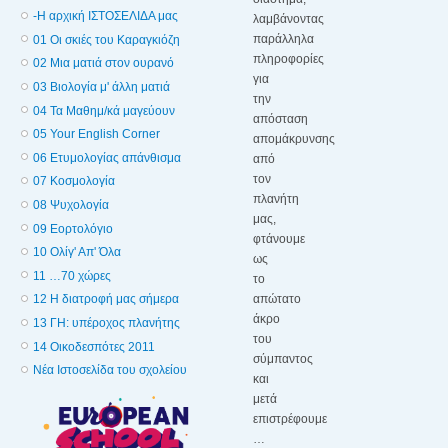
-Η αρχική ΙΣΤΟΣΕΛΙΔΑ μας
λαμβάνοντας
παράλληλα
01 Οι σκιές του Καραγκιόζη
πληροφορίες
02 Μια ματιά στον ουρανό
για
03 Βιολογία μ' άλλη ματιά
την
04 Τα Μαθημ/κά μαγεύουν
απόσταση
05 Your English Corner
απομάκρυνσης
06 Ετυμολογίας απάνθισμα
από
τον
07 Κοσμολογία
πλανήτη
08 Ψυχολογία
μας,
09 Εορτολόγιο
φτάνουμε
10 Ολίγ' Απ' Όλα
ως
11 …70 χώρες
το
απώτατο
12 Η διατροφή μας σήμερα
άκρο
13 ΓΗ: υπέροχος πλανήτης
του
14 Οικοδεσπότες 2011
σύμπαντος
Νέα Ιστοσελίδα του σχολείου
και
μετά
επιστρέφουμε
…