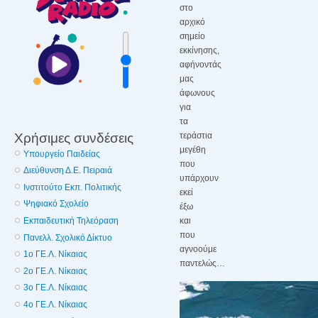
στο
αρχικό
σημείο
εκκίνησης,
αφήνοντάς
μας
άφωνους
για
τα
Χρήσιμες συνδέσεις
τεράστια
μεγέθη
Υπουργείο Παιδείας
που
Διεύθυνση Δ.Ε. Πειραιά
υπάρχουν
Ινστιτούτο Εκπ. Πολιτικής
εκεί
Ψηφιακό Σχολείο
έξω
Εκπαιδευτική Τηλεόραση
και
που
Πανελλ. Σχολικό Δίκτυο
αγνοούμε
1ο ΓΕ.Λ. Νίκαιας
παντελώς…
2o ΓΕ.Λ. Νίκαιας
3o ΓΕ.Λ. Νίκαιας
4o ΓΕ.Λ. Νίκαιας