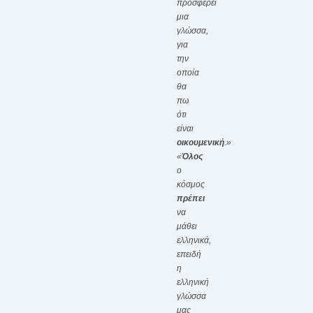
προσφέρει
μια
γλώσσα,
για
την
οποία
θα
πω
ότι
είναι
οικουμενική
.»
«
Όλος
ο
κόσμος
πρέπει
να
μάθει
ελληνικά,
επειδή
η
ελληνική
γλώσσα
μας