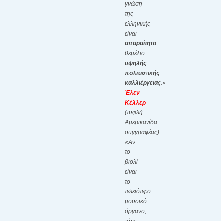
γνώση
της
ελληνικής
είναι
απαραίτητο
θεμέλιο
υψηλής
πολιτιστικής
καλλιέργεια
ς.»
Έλεν
Κέλλερ
(τυφλή
Αμερικανίδα
συγγραφέας)
«Αν
το
βιολί
είναι
το
τελειότερο
μουσικό
όργανο,