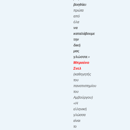
βοηθάει
πρώτα
από
όλα
να
καταλάβουμε
την
δική
μας
γλώσσα
.»
Μπρούνο
Σνελ
(καθηγητής
του
πανεπιστημίου
του
Αμβούργου)
«Η
ελληνική
γλώσσα
είναι
το