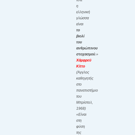
τότε
η
ελληνική
γλώσσα
είναι
το
βιολί
του
ανθρώπινου
στοχασμού
.»
Χάμφρεϋ
Κίττο
(Άγγλος
καθηγητής
στο
πανεπιστήμιο
του
Μπρίστολ,
1968)
«Είναι
στη
φύση
της