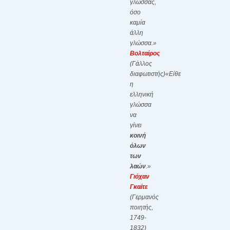
γλώσσας,
όσο
καμία
άλλη
γλώσσα.»
Βολταίρος
(Γάλλος
διαφωτιστής)
«Είθε
η
ελληνική
γλώσσα
να
γίνει
κοινή
όλων
των
λαών
.»
Γιόχαν
Γκαίτε
(Γερμανός
ποιητής,
1749-
1832)