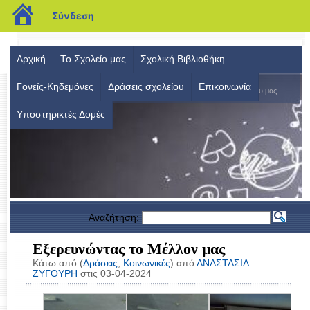
blogs.sch.gr
Σύνδεση
Αρχική
Το Σχολείο μας
Σχολική Βιβλιοθήκη
2ο Γυμνάσιο Κοζάνης
Γονείς-Κηδεμόνες
Δράσεις σχολείου
Επικοινωνία
O επίσημος ιστοχώρος του σχολείου μας
Υποστηρικτές Δομές
Αναζήτηση:
Εξερευνώντας το Μέλλον μας
Κάτω από (
Δράσεις
,
Κοινωνικές
) από
ΑΝΑΣΤΑΣΙΑ
ΖΥΓΟΥΡΗ
στις 03-04-2024