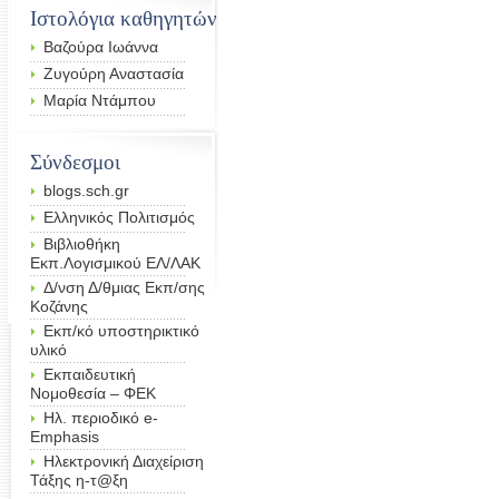
Ιστολόγια καθηγητών
Bαζούρα Ιωάννα
Ζυγούρη Αναστασία
Μαρία Ντάμπου
Σύνδεσμοι
blogs.sch.gr
Eλληνικός Πολιτισμός
Βιβλιοθήκη
Εκπ.Λογισμικού ΕΛ/ΛΑΚ
Δ/νση Δ/θμιας Εκπ/σης
Κοζάνης
Εκπ/κό υποστηρικτικό
υλικό
Εκπαιδευτική
Νομοθεσία – ΦΕΚ
Ηλ. περιοδικό e-
Emphasis
Ηλεκτρονική Διαχείριση
Τάξης η-τ@ξη