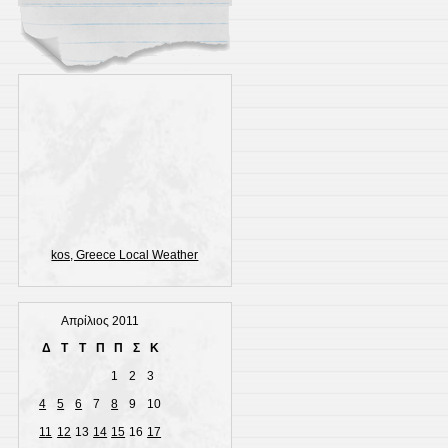
kos, Greece Local Weather
Απρίλιος 2011
Δ
Τ
Τ
Π
Π
Σ
Κ
1
2
3
4
5
6
7
8
9
10
11
12
13
14
15
16
17