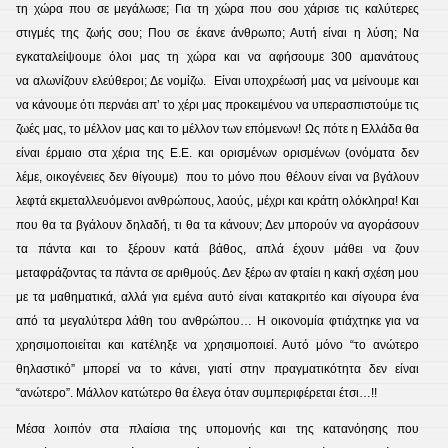
τη χώρα που σε μεγάλωσε; Για τη χώρα που σου χάρισε τις καλύτερες
στιγμές της ζωής σου; Που σε έκανε άνθρωπο; Αυτή είναι η λύση; Να
εγκαταλείψουμε όλοι μας τη χώρα και να αφήσουμε 300 αμανάτους
να αλωνίζουν ελεύθεροι; Δε νομίζω. Είναι υποχρέωσή μας να μείνουμε και
να κάνουμε ότι περνάει απ’ το χέρι μας προκειμένου να υπερασπιστούμε τις
ζωές μας, το μέλλον μας και το μέλλον των επόμενων! Ως πότε η Ελλάδα θα
είναι έρμαιο στα χέρια της Ε.Ε. και ορισμένων ορισμένων (ονόματα δεν
λέμε, οικογένειες δεν θίγουμε) που το μόνο που θέλουν είναι να βγάλουν
λεφτά εκμεταλλευόμενοι ανθρώπους, λαούς, μέχρι και κράτη ολόκληρα! Και
που θα τα βγάλουν δηλαδή, τι θα τα κάνουν; Δεν μπορούν να αγοράσουν
τα πάντα και το ξέρουν κατά βάθος, απλά έχουν μάθει να ζουν
μεταφράζοντας τα πάντα σε αριθμούς. Δεν ξέρω αν φταίει η κακή σχέση μου
με τα μαθηματικά, αλλά για εμένα αυτό είναι κατακριτέο και σίγουρα ένα
από τα μεγαλύτερα λάθη του ανθρώπου… Η οικονομία φτιάχτηκε για να
χρησιμοποιείται και κατέληξε να χρησιμοποιεί. Αυτό μόνο “το ανώτερο
θηλαστικό” μπορεί να το κάνει, γιατί στην πραγματικότητα δεν είναι
“ανώτερο”. Μάλλον κατώτερο θα έλεγα όταν συμπεριφέρεται έτσι…!!
Μέσα λοιπόν στα πλαίσια της υπομονής και της κατανόησης που