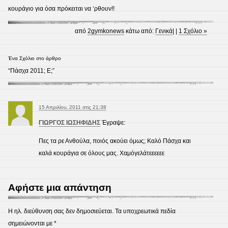
κουράγιο για όσα πρόκειται να ‘ρθουν!!
από
2gymkonews
κάτω από:
Γενικά
| |
1 Σχόλιο »
Ένα Σχόλιο στο άρθρο
“Πάσχα 2011; Ε;”
15 Απριλίου, 2011 στις 21:38
ΓΙΩΡΓΟΣ ΙΩΣΗΦΙΔΗΣ
Έγραψε:
Πες τα ρε Ανθούλα, ποιός ακούει όμως; Καλό Πάσχα και
καλά κουράγια σε όλους μας. Χαμόγελάτεεεεεε
Αφήστε μια απάντηση
Η ηλ. διεύθυνση σας δεν δημοσιεύεται.
Τα υποχρεωτικά πεδία
σημειώνονται με
*