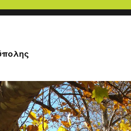
ύπολης