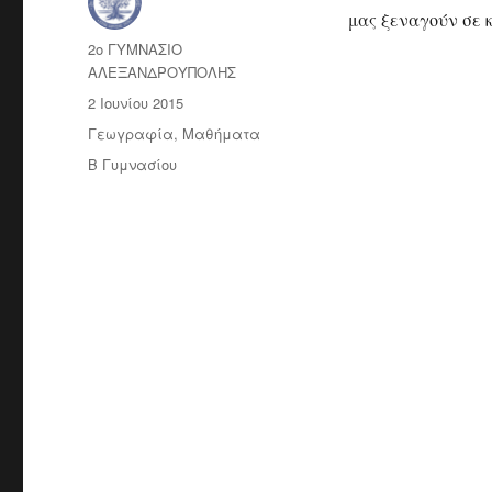
μας ξεναγούν σε κ
Συντάκτης
2ο ΓΥΜΝΑΣΙΟ
ΑΛΕΞΑΝΔΡΟΥΠΟΛΗΣ
Δημοσιεύτηκε
2 Ιουνίου 2015
την
Κατηγορίες
Γεωγραφία
,
Μαθήματα
Ετικέτες
Β Γυμνασίου