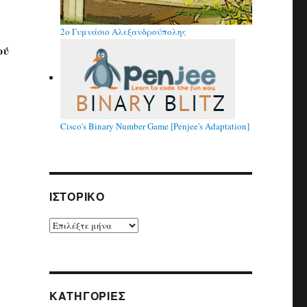
2ο Γυμνάσιο Αλεξανδρούπολης
ού
Cisco's Binary Number Game [Penjee's Adaptation]
ΙΣΤΟΡΙΚΌ
Ιστορικό
KΑΤΗΓΟΡΊΕΣ