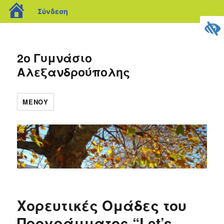
blogs.sch.gr
Σύνδεση
2ο Γυμνάσιο
Αλεξανδρούπολης
ΜΕΝΟΎ
Χορευτικές Ομάδες του
Προγράμματος “Let’s