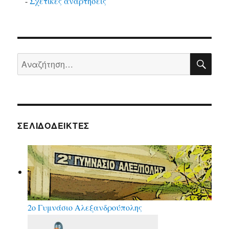
-
Σχετικές αναρτήσεις
ΑΝΑ
Αναζήτηση
για:
ΣΕΛΙΔΟΔΕΊΚΤΕΣ
2ο Γυμνάσιο Αλεξανδρούπολης