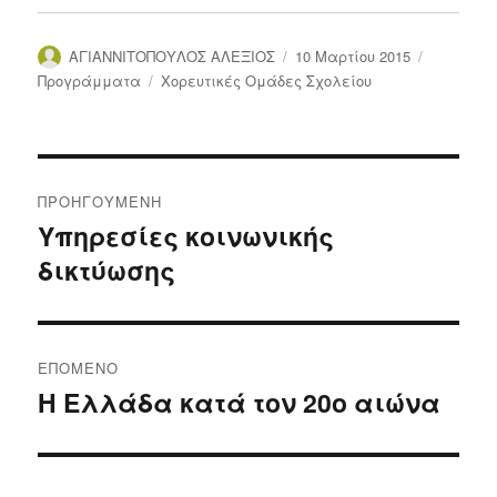
Συντάκτης
Δημοσιεύτηκε
Κατηγορί
ΑΓΙΑΝΝΙΤΟΠΟΥΛΟΣ ΑΛΕΞΙΟΣ
10 Μαρτίου 2015
την
Ετικέτες
Προγράμματα
Χορευτικές Ομάδες Σχολείου
Πλοήγηση
ΠΡΟΗΓΟΎΜΕΝΗ
άρθρων
Υπηρεσίες κοινωνικής
Προηγούμενο
δικτύωσης
άρθρο:
ΕΠΌΜΕΝΟ
Η Ελλάδα κατά τον 20ο αιώνα
Επόμενο
άρθρο: