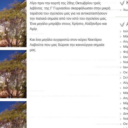
Λίγο πριν την εορτή της 28ης Οκτωβρίου τρείς
λεβέντες της Γ΄Γυμνασίου σκαρφάλωσαν στην μικρή
Χωρ
ταράτσα του σχολείου μας για να αντικαταστήσουν
την παλαιά σημαία από τον ιστό του σχολείου μας.
Ένα μεγάλο μπράβο στους Χρήστο, Αλέξανδρο και
Αμίρ.
Ιού
Μάι
Και ένα μεγάλο ευχαριστώ στον κύριο Νεκτάριο
Απρ
Λαβούτα που μας δώρισε την καινούργια σημαία
Μάρ
μας.
Φεβ
Ιαν
Νοέ
Ιαν
Οκ
Σεπ
Αύ
Ιού
Μάι
Απρ
Μάρ
Φεβ
Δεκ
Νοέ
Οκ