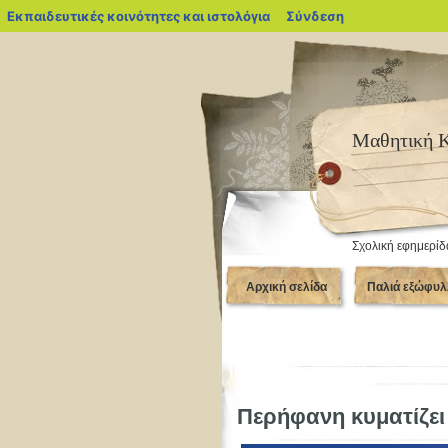
blogs.sch.gr
Εκπαιδευτικές κοινότητες και ιστολόγια
Σύνδεση
Μαθητική 
Σχολική εφημερίδ
Αρχική σελίδα
Παλιά εξώφυλ
Περήφανη κυματίζει