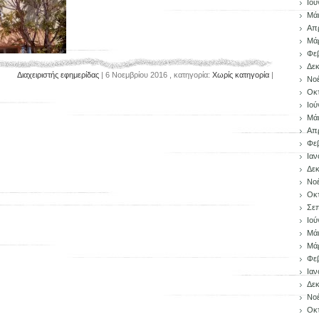
Ιού
Μάι
Απρ
Μάρ
Φεβ
Δεκ
Διαχειριστής εφημερίδας
| 6 Νοεμβρίου 2016 , κατηγορία:
Χωρίς κατηγορία
|
Νοέ
Οκ
Ιού
Μάι
Απρ
Φεβ
Ιαν
Δεκ
Νοέ
Οκ
Σεπ
Ιού
Μάι
Μάρ
Φεβ
Ιαν
Δεκ
Νοέ
Οκ