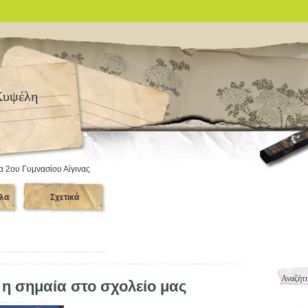
Κυψέλη
α 2ου Γυμνασίου Αίγινας
λα
Σχετικά
 η σημαία στο σχολείο μας