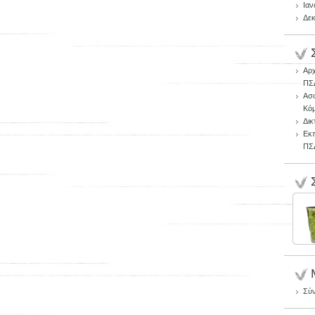
Ιαν
Δεκ
Αρχ
ΠΣ
Ασφ
Κό
Δικ
Εκπ
ΠΣ
Σύ