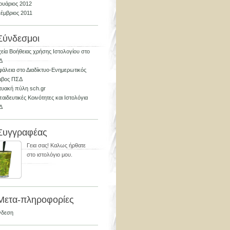
ουάριος 2012
έμβριος 2011
Σύνδεσμοι
εία Βοήθειας χρήσης Ιστολογίου στο
Δ
άλεια στο Διαδίκτυο-Ενημερωτικός
μβος ΠΣΔ
τυακή πύλη sch.gr
αιδευτικές Κοινότητες και Ιστολόγια
Δ
Συγγραφέας
Γεια σας! Καλως ήρθατε
στο ιστολόγιο μου.
Μετα-πληροφορίες
νδεση