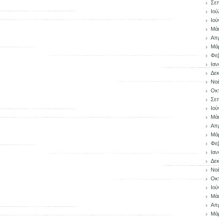
Σεπ
Ιού
Ιού
Μάι
Απρ
Μάρ
Φεβ
Ιαν
Δεκ
Νοέ
Οκ
Σεπ
Ιού
Μάι
Απρ
Μάρ
Φεβ
Ιαν
Δεκ
Νοέ
Οκ
Ιού
Μάι
Απρ
Μάρ