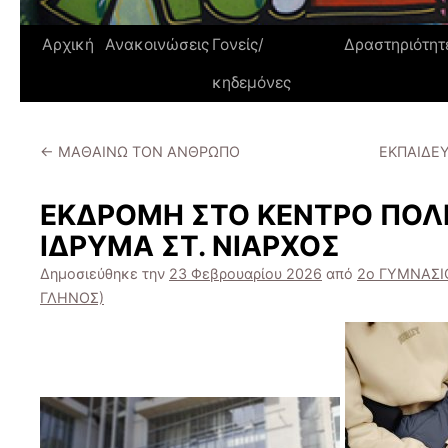
Αρχική
Ανακοινώσεις
Γονείς/
Δραστηριότητ
κηδεμόνες
←
ΜΑΘΑΙΝΩ ΤΟΝ ΑΝΘΡΩΠΟ
ΕΚΠΑΙΔΕ
ΕΚΔΡΟΜΗ ΣΤΟ ΚΕΝΤΡΟ ΠΟΛΙ
ΙΔΡΥΜΑ ΣΤ. ΝΙΑΡΧΟΣ
Δημοσιεύθηκε την
23 Φεβρουαρίου 2026
από
2ο ΓΥΜΝΑΣΙ
ΓΛΗΝΟΣ)