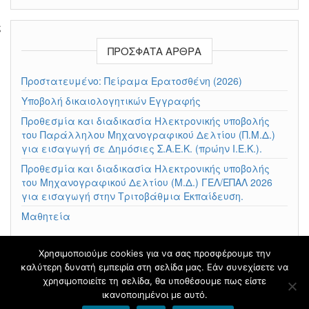
ς
ΠΡΌΣΦΑΤΑ ΆΡΘΡΑ
Πρoστατευμένο: Πείραμα Ερατοσθένη (2026)
Yποβολή δικαιολογητικών Εγγραφής
Προθεσμία και διαδικασία Ηλεκτρονικής υποβολής
του Παράλληλου Μηχανογραφικού Δελτίου (Π.Μ.Δ.)
για εισαγωγή σε Δημόσιες Σ.Α.Ε.Κ. (πρώην Ι.Ε.Κ.).
Προθεσμία και διαδικασία Ηλεκτρονικής υποβολής
του Μηχανογραφικού Δελτίου (Μ.Δ.) ΓΕΛ/ΕΠΑΛ 2026
για εισαγωγή στην Τριτοβάθμια Εκπαίδευση.
Μαθητεία
Χρησιμοποιούμε cookies για να σας προσφέρουμε την
καλύτερη δυνατή εμπειρία στη σελίδα μας. Εάν συνεχίσετε να
Φιλοξενείται στο
blogs.sch.gr
|
Θέμα βασισμένο στο
χρησιμοποιείτε τη σελίδα, θα υποθέσουμε πως είστε
Head Blog
ικανοποιημένοι με αυτό.