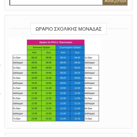
ΩΡΆΡΙΟ ΣΧΟΛΙΚΉΣ ΜΟΝΆΔΑΣ
ν
ν