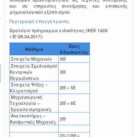
και σε υπηρεσίες συντήρησης και επισκευής
μηχανολογικού εξοπλισμού.
ν
Περιγραφή επαγγέλματος
Ωρολόγιο πρόγραμμα ειδικότητας (ΦΕΚ 1426/
τ.Β΄/26.04.2017):
Ώρες
Μάθημα
διδασκαλίας
Στοιχεία Μηχανών
3Θ
Στοιχεία Σχεδιασμού
Κεντρικών
3Θ
Θερμάνσεων
Στοιχεία Ψύξης –
2Θ + 5Ε
Κλιματισμού
Μηχανουργική
Τεχνολογία –
2Θ + 6Ε
Εργαλειομηχανές
Ανελκυστήρες –
2Θ
Ανυψωτικές Μηχανές
23
(12Θ +