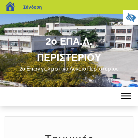
blogs.sch.gr
Σύνδεση
2ο ΕΠΑ.Λ.
ΠΕΡΙΣΤΕΡΙΟΥ
2ο Επαγγελματικό Λύκειο Περιστερίου