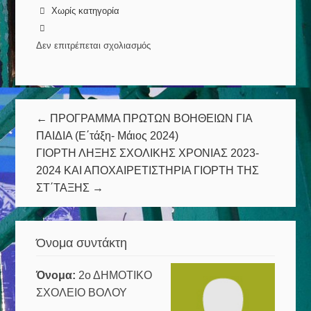
Χωρίς κατηγορία
Δεν επιτρέπεται σχολιασμός
στο
Εκπ/
κό
Πρόγραμμα:«Διαβάζοντας
← ΠΡΟΓΡΑΜΜΑ ΠΡΩΤΩΝ ΒΟΗΘΕΙΩΝ ΓΙΑ
βιβλία
ΠΑΙΔΙΑ (Ε΄τάξη- Μάιος 2024)
της
ΓΙΟΡΤΗ ΛΗΞΗΣ ΣΧΟΛΙΚΗΣ ΧΡΟΝΙΑΣ 2023-
Άλκης
2024 ΚΑΙ ΑΠΟΧΑΙΡΕΤΙΣΤΗΡΙΑ ΓΙΟΡΤΗ ΤΗΣ
Ζέη
ΣΤ΄ΤΑΞΗΣ →
και
της
Ζωρζ
Όνομα συντάκτη
Σαρή:
Αξίες
Όνομα:
2ο ΔΗΜΟΤΙΚΟ
και
ΣΧΟΛΕΙΟ ΒΟΛΟΥ
Δικαιώματα»