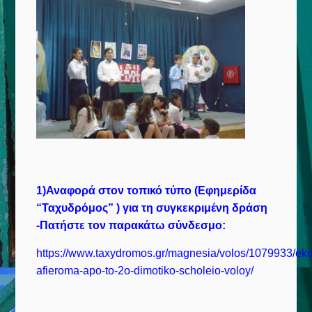
1)Αναφορά στον τοπικό τύπο (Εφημερίδα
“Ταχυδρόμος” ) για τη συγκεκριμένη δράση
-Πατήστε τον παρακάτω σύνδεσμο:
https://www.taxydromos.gr/magnesia/volos/1079933/ekdi
afieroma-apo-to-2o-dimotiko-scholeio-voloy/