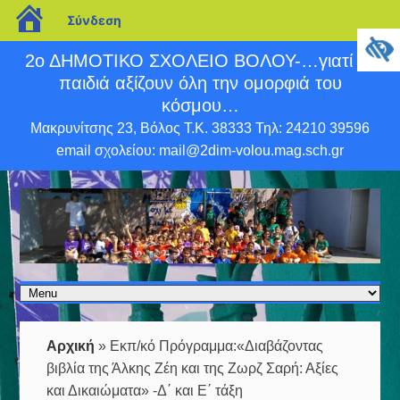
blogs.sch.gr
Σύνδεση
2ο ΔΗΜΟΤΙΚΟ ΣΧΟΛΕΙΟ ΒΟΛΟΥ-…γιατί τα
παιδιά αξίζουν όλη την ομορφιά του
κόσμου…
Μακρυνίτσης 23, Βόλος Τ.Κ. 38333 Τηλ: 24210 39596
email σχολείου: mail@2dim-volou.mag.sch.gr
Αρχική
»
Εκπ/κό Πρόγραμμα:«Διαβάζοντας
βιβλία της Άλκης Ζέη και της Ζωρζ Σαρή: Αξίες
και Δικαιώματα» -Δ΄ και Ε΄ τάξη