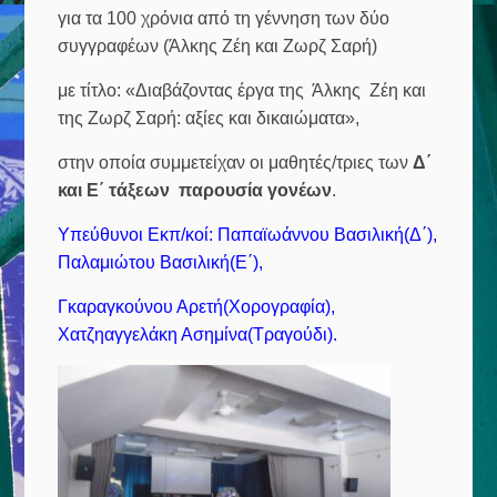
για τα 100 χρόνια από τη γέννηση των δύο
συγγραφέων (Άλκης Ζέη και Ζωρζ Σαρή)
με τίτλο: «Διαβάζοντας έργα της Άλκης Ζέη και
της Ζωρζ Σαρή: αξίες και δικαιώματα»,
στην οποία συμμετείχαν οι μαθητές/τριες των
Δ΄
και Ε΄ τάξεων
παρουσία γονέων
.
Υπεύθυνοι Εκπ/κοί: Παπαϊωάννου Βασιλική(Δ΄),
Παλαμιώτου Βασιλική(Ε΄),
Γκαραγκούνου Αρετή(Χορογραφία),
Χατζηαγγελάκη Ασημίνα(Τραγούδι).