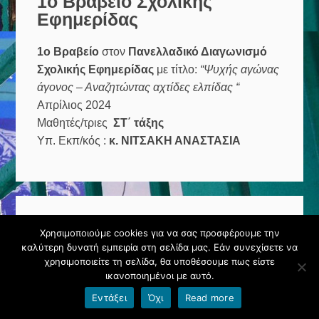
1ο Βραβείο Σχολικής
Εφημερίδας
1ο Βραβείο
στον
Πανελλαδικό Διαγωνισμό
Σχολικής Εφημερίδας
με τίτλο:
“Ψυχής αγώνας
άγονος – Αναζητώντας αχτίδες ελπίδας “
Απρίλιος 2024
Μαθητές/τριες
ΣΤ΄ τάξης
Υπ. Εκπ/κός :
κ. ΝΙΤΣΑΚΗ ΑΝΑΣΤΑΣΙΑ
3ο Βραβείο Σχολικής
Χρησιμοποιούμε cookies για να σας προσφέρουμε την
Εφημερίδας
καλύτερη δυνατή εμπειρία στη σελίδα μας. Εάν συνεχίσετε να
χρησιμοποιείτε τη σελίδα, θα υποθέσουμε πως είστε
ικανοποιημένοι με αυτό.
3ο Βραβείο
στον
Πανελλαδικό Διαγωνισμό
Σχολικής Εφημερίδας
με τίτλο:
“
17
Εντάξει
Όχι
Read more
Προκλήσεις….. για έναν καλύτερο κόσμο»