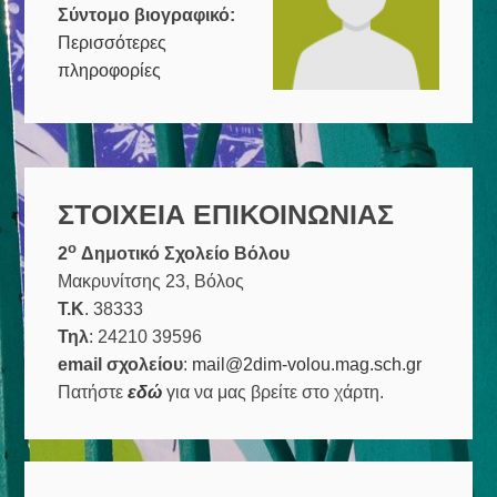
Σύντομο βιογραφικό:
-Δ΄
Περισσότερες
και
πληροφορίες
Ε΄
τάξη
ΣΤΟΙΧΕΙΑ ΕΠΙΚΟΙΝΩΝΙΑΣ
ο
2
Δημοτικό Σχολείο Βόλου
Μακρυνίτσης 23, Βόλος
Τ.Κ
. 38333
Τηλ
: 24210 39596
email σχολείου
:
mail@2dim-volou.mag.sch.gr
Πατήστε
εδώ
για να μας βρείτε στο χάρτη.