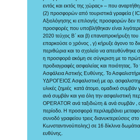
εντός και εκτός της χώρας» – που αναρτήθη
(2) προσφορών από τουριστικά γραφεία
Αξιολόγησης κι επιλογής προσφορών δεν πρ
προσφορές που υποβλήθηκαν είναι λιγότερε
2020 τεύχος Β΄ και β) επαναπροκήρυξη του
επαρκούσε ο χρόνος , γ) κήρυξε άγονο το 
περιθώρια και το σχολείο να απευθύνθηκ
η προσφορά ακόμη σε σύγκριση με το πρώτο
προδιαγραφές ασφαλείας και ποιότητας. 
Ασφάλεια Αστικής Ευθύνης. Το Ασφαλιστή
ΥΔΡΟΓΕΙΟΣ Ασφαλιστική με αρ. ασφαλιστηρ
υλικές ζημιές κατά άτομο, ομαδικό συμβάν γ
ανά συμβάν και για όλη την ασφαλιστική 
OPERATOR ανά ταξιδιώτη & ανά συμβάν , αφ
περίοδο. Η προσφορά περιλαμβάνει μεταφορ
συνοδό γραφείου τρεις διανυκτερεύσεις στο
Κωνσταντινούπολης) σε 16 δίκλινα δωμάτια, 
ευθύνης.