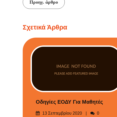
Συνέχεια
Προηγ. άρθρο
ανάγνωσης
Σχετικά Άρθρα
Οδηγίες ΕΟΔΥ Για Μαθητές
Δημοσιεύτηκε
Σχόλια
13 Σεπτεμβρίου 2020
0