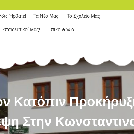
λώς Ήρθατε!
Τα Νέα Μας!
Το Σχολείο Μας
Εκπαιδευτικοί Μας!
Επικοινωνία
 Κατόπιν Προκήρυξη
εψη Στην Κωνσταντιν