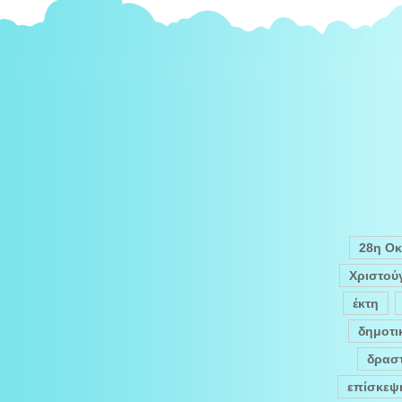
28η Ο
Χριστού
έκτη
δημοτι
δραστ
επίσκεψ