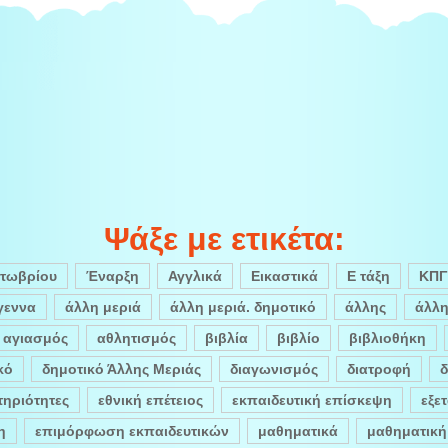
Ψάξε με ετικέτα:
κτωβρίου
Έναρξη
Αγγλικά
Εικαστικά
Ε τάξη
ΚΠΓ
γεννα
άλλη μεριά
άλλη μεριά. δημοτικό
άλλης
άλλη
αγιασμός
αθλητισμός
βιβλία
βιβλίο
βιβλιοθήκη
κό
δημοτικό Άλλης Μεριάς
διαγωνισμός
διατροφή
δ
ηριότητες
εθνική επέτειος
εκπαιδευτική επίσκεψη
εξε
η
επιμόρφωση εκπαιδευτικών
μαθηματικά
μαθηματική 