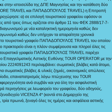
κε στην ιστοσελίδα της ΔΠΕ Μαγνησίας και την κατάθεση δύο
 ( ICORE TRAVEL και ΠΑΠΑΔΟΠΟΥΛΟΣ TRAVEL) η Επιτροπή
οχώρησε: α) σε επιλογή τουριστικού γραφείου εφόσον οι
ς από τρεις όπως ορίζεται στο άρθρο 11 του ΦΕΚ 2888/17-7-
 διαγωνισμού με νέα καταληκτική ημερομηνία καθώς δεν
διαγωνισμό καθώς δεν υπήρχαν τα απαραίτητα χρονικά
ε στο τουριστικό γραφείο ΠΑΠΑΔΟΠΟΥΛΟΣ TRAVEL του οποίου
 πρακτορείο είναι η πλέον συμφέρουσα και πληροί όλες τις
Το τουριστικό γραφείο ΠΑΠΑΔΟΠΟΥΛΟΣ TRAVEL παρέχει
ριο Επαγγελματικής Αστικής Ευθύνης TOUR OPERATOR με την
ίου 2224091243 περιλαμβάνει: σωματικές βλάβες κατά άτομο,
ια σωματικές βλάβες & υλικές ζημιές, οικονομικές απώλειες
περίοδο, επαναπατρισμός λόγω πτώχευσης του TOUR
ερεγγυότητα ανά συμβάν και για όλη την ασφαλιστική
ά περιηγήσεις με λεωφορείο του γραφείου, δύο οδηγούς,
 ξενοδοχείο VICENZA 4* (κοντά στο Δημαρχείο της
τρία πρωινά, ξεναγό όλες τις ημέρες και ασφάλεια αστικής