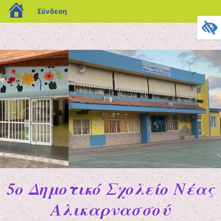
blogs.sch.gr
Σύνδεση
5o Δημοτικό Σχολείο Νέας
Αλικαρνασσού