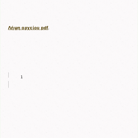
Λήψη αρχείου pdf
.