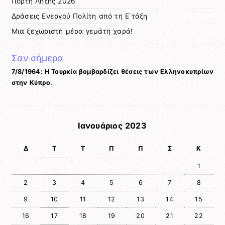
Γιορτή Λήξης 2026
Δράσεις Ενεργού Πολίτη από τη Ε΄τάξη
Μια ξεχωριστή μέρα γεμάτη χαρά!
Σαν σήμερα
7/8/1964: Η Τουρκία βομβαρδίζει θέσεις των Ελληνοκυπρίων
στην Κύπρο.
Ιανουάριος 2023
Δ
Τ
Τ
Π
Π
Σ
Κ
1
2
3
4
5
6
7
8
9
10
11
12
13
14
15
16
17
18
19
20
21
22