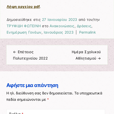
Λήψη αρχείου pdf
.
Δημοσιεύθηκε στις
27 Ιανουαρίου 2023
από τον/την
ΤΡΥΦΙΔΗ ΦΩΤΕΙΝΗ
στο
Ανακοινώσεις
,
Δράσεις
,
Ενημέρωση Γονέων
,
Ιανουάριος 2023
|
Permalink
←
Επέτειος
Ημέρα Σχολικού
Πλοήγηση άρθρων
Πολυτεχνείου 2022
Αθλητισμού
→
Αφήστε μια απάντηση
Η ηλ. διεύθυνση σας δεν δημοσιεύεται.
Τα υποχρεωτικά
πεδία σημειώνονται με
*
Σχόλιο
*