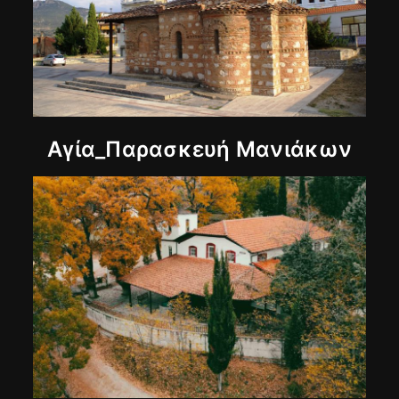
Αγία_Παρασκευή Μανιάκων