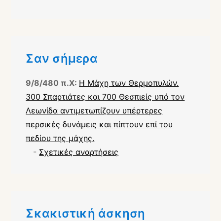
Σαν σήμερα
9/8/480 π.Χ:
Η Μάχη των Θερμοπυλών.
300 Σπαρτιάτες και 700 Θεσπιείς υπό τον
Λεωνίδα αντιμετωπίζουν υπέρτερες
περσικές δυνάμεις και πίπτουν επί του
πεδίου της μάχης.
-
Σχετικές αναρτήσεις
Σκακιστική άσκηση