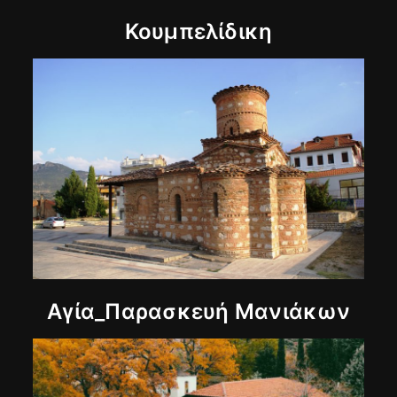
Κουμπελίδικη
Αγία_Παρασκευή Μανιάκων