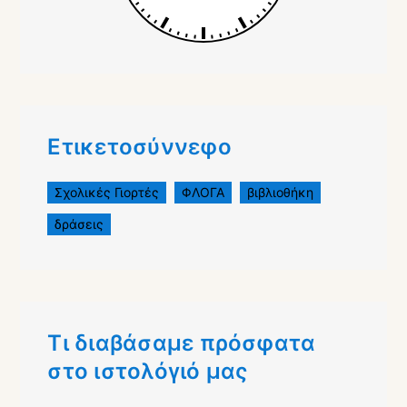
Ετικετοσύννεφο
Σχολικές Γιορτές
ΦΛΟΓΑ
βιβλιοθήκη
δράσεις
Τι διαβάσαμε πρόσφατα
στο ιστολόγιό μας