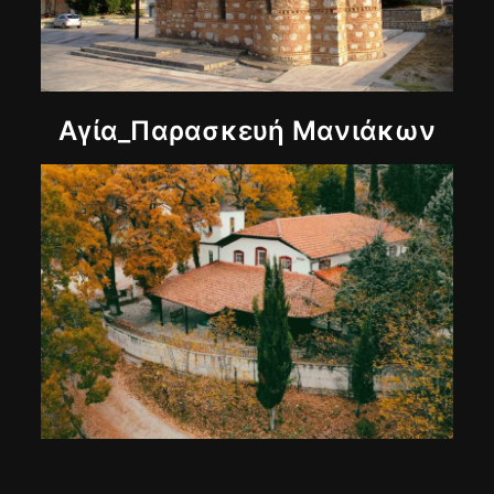
Αγία_Παρασκευή Μανιάκων