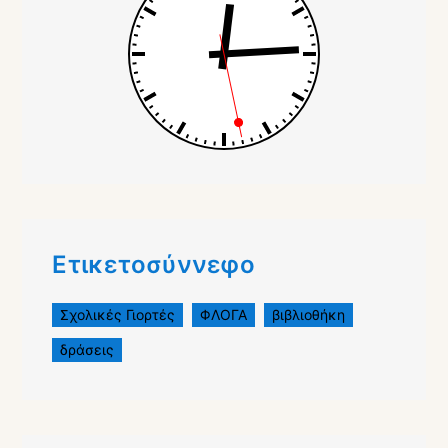
Ετικετοσύννεφο
Σχολικές Γιορτές
ΦΛΟΓΑ
βιβλιοθήκη
δράσεις