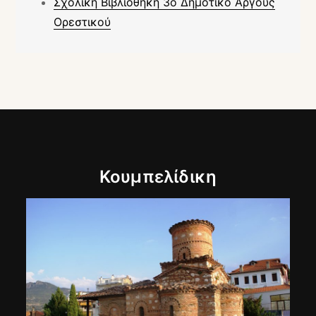
Σχολική Βιβλιοθήκη 3ο Δημοτικό Άργους
Ορεστικού
Κουμπελίδικη