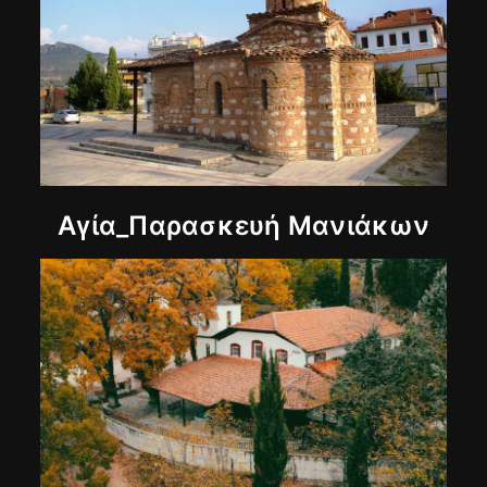
Αγία_Παρασκευή Μανιάκων