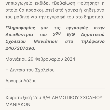
νηπιαγωγείο εκδίδει
«Βεβαίωση Φοίτησης» η
οποία θα προσκομιστεί από γονέα ή κηδεμόνα
του μαθητή για την εγγραφή του στο δημοτικό
.
Πληροφορίες για τις εγγραφές στην
ου
Διευθύντρια του 2
6/Θ Δημοτικού
Σχολείου Μανιάκων στο τηλέφωνο
2467307090.
Μανιάκοι, 2
9
Φεβρουαρίου 2024
Η Δ/ντρια του Σχολείου
Αργυρώ Λάζου
Χωροταξική 2ου 6/Θ ΔΗΜΟΤΙΚΟΥ ΣΧΟΛΕΙΟΥ
ΜΑΝΙΑΚΩΝ