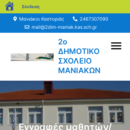
blogs.sch.gr
Σύνδεση
Μετάβαση
Μανιάκοι Καστοριάς
2467307090
σε
mail@2dim-maniak.kas.sch.gr
περιεχόμενο
2ο
ΔΗΜΟΤΙΚΟ
ΣΧΟΛΕΙΟ
ΜΑΝΙΑΚΩΝ
Εγγραφές μαθητών/