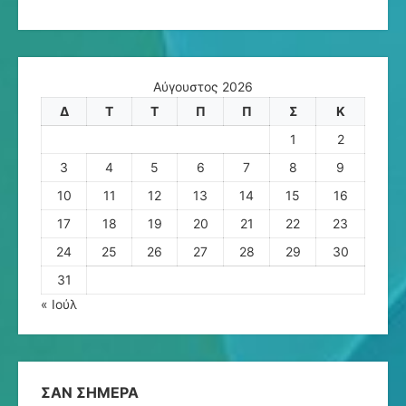
Αύγουστος 2026
Δ
Τ
Τ
Π
Π
Σ
Κ
1
2
3
4
5
6
7
8
9
10
11
12
13
14
15
16
17
18
19
20
21
22
23
24
25
26
27
28
29
30
31
« Ιούλ
ΣΑΝ ΣΉΜΕΡΑ