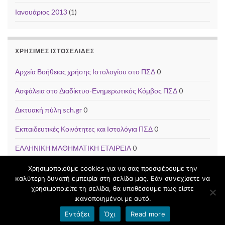
Ιανουάριος 2013
(1)
ΧΡΉΣΙΜΕΣ ΙΣΤΟΣΕΛΊΔΕΣ
Αρχεία Βοήθειας χρήσης Ιστολογίου στο ΠΣΔ
0
Ασφάλεια στο Διαδίκτυο-Ενημερωτικός Κόμβος ΠΣΔ
0
Δικτυακή πύλη sch.gr
0
Εκπαιδευτικές Κοινότητες και Ιστολόγια ΠΣΔ
0
ΕΛΛΗΝΙΚΗ ΜΑΘΗΜΑΤΙΚΗ ΕΤΑΙΡΕΙΑ
0
Χρησιμοποιούμε cookies για να σας προσφέρουμε την
καλύτερη δυνατή εμπειρία στη σελίδα μας. Εάν συνεχίσετε να
χρησιμοποιείτε τη σελίδα, θα υποθέσουμε πως είστε
ικανοποιημένοι με αυτό.
Φτιαγμένο με
από
Θέμα Graphene
.
Εντάξει
Όχι
Read more
Όροι χρήσης blogs.sch.gr
|
Δήλωση προσβασιμότητας