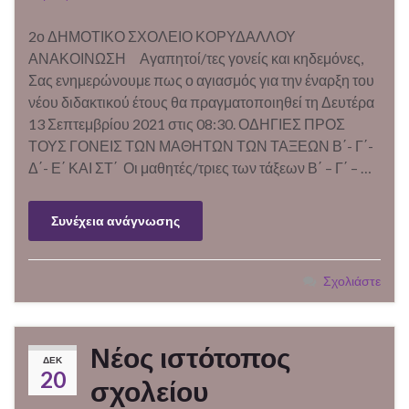
2ο ΔΗΜΟΤΙΚΟ ΣΧΟΛΕΙΟ ΚΟΡΥΔΑΛΛΟΥ
ΑΝΑΚΟΙΝΩΣΗ Αγαπητοί/τες γονείς και κηδεμόνες,
Σας ενημερώνουμε πως ο αγιασμός για την έναρξη του
νέου διδακτικού έτους θα πραγματοποιηθεί τη Δευτέρα
13 Σεπτεμβρίου 2021 στις 08:30. ΟΔΗΓΙΕΣ ΠΡΟΣ
ΤΟΥΣ ΓΟΝΕΙΣ ΤΩΝ ΜΑΘΗΤΩΝ ΤΩΝ ΤΑΞΕΩΝ Β΄- Γ΄-
Δ΄- Ε΄ ΚΑΙ ΣΤ΄ Οι μαθητές/τριες των τάξεων Β΄ – Γ΄ – …
Συνέχεια ανάγνωσης
Σχολιάστε
Νέος ιστότοπος
ΔΕΚ
20
σχολείου