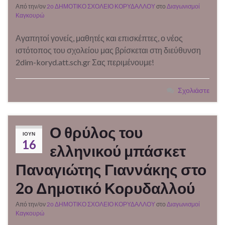
Από την/ον
2ο ΔΗΜΟΤΙΚΟ ΣΧΟΛΕΙΟ ΚΟΡΥΔΑΛΛΟΥ
στο
Διαγωνισμοί
Καγκουρώ
Αγαπητοί γονείς, μαθητές και επισκέπτες, ο νέος
ιστότοπος του σχολείου μας βρίσκεται στη διεύθυνση
2dim-koryd.att.sch.gr Σας περιμένουμε!
Σχολιάστε
Ο θρύλος του
ΙΟΎΝ
16
ελληνικού μπάσκετ
Παναγιώτης Γιαννάκης στο
2ο Δημοτικό Κορυδαλλού
Από την/ον
2ο ΔΗΜΟΤΙΚΟ ΣΧΟΛΕΙΟ ΚΟΡΥΔΑΛΛΟΥ
στο
Διαγωνισμοί
Καγκουρώ