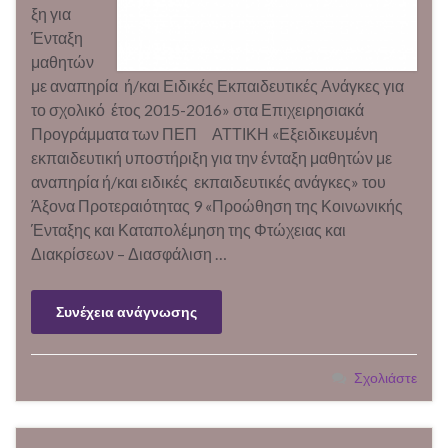
ξη για
Ένταξη
μαθητών
με αναπηρία ή/και Ειδικές Εκπαιδευτικές Ανάγκες για
το σχολικό έτος 2015-2016» στα Επιχειρησιακά
Προγράμματα των ΠΕΠ ΑΤΤΙΚΗ «Εξειδικευμένη
εκπαιδευτική υποστήριξη για την ένταξη μαθητών με
αναπηρία ή/και ειδικές εκπαιδευτικές ανάγκες» του
Άξονα Προτεραιότητας 9 «Προώθηση της Κοινωνικής
Ένταξης και Καταπολέμηση της Φτώχειας και
Διακρίσεων – Διασφάλιση …
Συνέχεια ανάγνωσης
Σχολιάστε