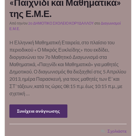
«Παιχνίδι και Μαθηματικά»
της Ε.Μ.Ε.
Από την/ον
2ο ΔΗΜΟΤΙΚΟ ΣΧΟΛΕΙΟ ΚΟΡΥΔΑΛΛΟΥ
στο
Διαγωνισμοί
Ε.Μ.Ε.
H Ελληνική Μαθηματική Εταιρεία, στο πλαίσιο του
περιοδικού « Ο Μικρός Ευκλείδης» που εκδίδει,
διοργανώνει τον 7ο Μαθητικό Διαγωνισμό στα
Μαθηματικά, «Παιχνίδι και Μαθηματικά» για μαθητές
Δημοτικού. Ο διαγωνισμός θα διεξαχθεί στις 5 Απριλίου
2013, ημέρα Παρασκευή, για τους μαθητές των Ε’ και
ΣΤ’ τάξεων, κατά τις ώρες 08:15 π.μ. έως 10:15 π.μ., με
σχετική …
Συνέχεια ανάγνωσης
Σχολιάστε