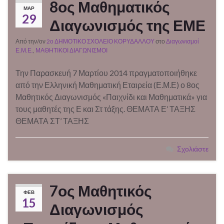
8ος Μαθηματικός
ΜΑΡ
29
Διαγωνισμός της ΕΜΕ
Από την/ον
2ο ΔΗΜΟΤΙΚΟ ΣΧΟΛΕΙΟ ΚΟΡΥΔΑΛΛΟΥ
στο
Διαγωνισμοί
Ε.Μ.Ε.
,
ΜΑΘΗΤΙΚΟΙ ΔΙΑΓΩΝΙΣΜΟΙ
Την Παρασκευή 7 Μαρτίου 2014 πραγματοποιήθηκε
από την Ελληνική Μαθηματική Εταιρεία (Ε.Μ.Ε) ο 8ος
Μαθητικός Διαγωνισμός «Παιχνίδι και Μαθηματικά» για
τους μαθητές της Ε και Στ τάξης. ΘΕΜΑΤΑ Ε’ ΤΑΞΗΣ
ΘΕΜΑΤΑ ΣΤ’ ΤΑΞΗΣ
Σχολιάστε
7ος Μαθητικός
ΦΕΒ
15
Διαγωνισμός