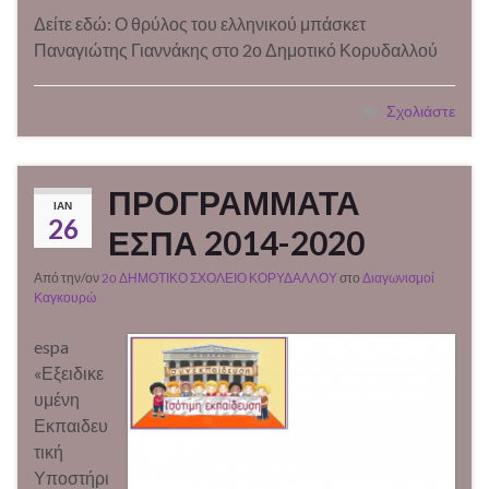
Δείτε εδώ: Ο θρύλος του ελληνικού μπάσκετ
Παναγιώτης Γιαννάκης στο 2ο Δημοτικό Κορυδαλλού
Σχολιάστε
ΠΡΟΓΡΑΜΜΑΤΑ
ΙΑΝ
26
ΕΣΠΑ 2014-2020
Από την/ον
2ο ΔΗΜΟΤΙΚΟ ΣΧΟΛΕΙΟ ΚΟΡΥΔΑΛΛΟΥ
στο
Διαγωνισμοί
Καγκουρώ
espa
«Εξειδικε
υμένη
Εκπαιδευ
τική
Υποστήρι