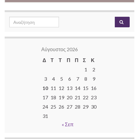
Search
Αναζή
for:
Αύγουστος 2026
Δ
Τ
Τ
Π
Π
Σ
Κ
1
2
3
4
5
6
7
8
9
10
11
12
13
14
15
16
17
18
19
20
21
22
23
24
25
26
27
28
29
30
31
« Σεπ