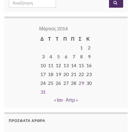
Search
Αναζή
for:
Μάρτιος 2014
Δ
Τ
Τ
Π
Π
Σ
Κ
1
2
3
4
5
6
7
8
9
10
11
12
13
14
15
16
17
18
19
20
21
22
23
24
25
26
27
28
29
30
31
« Ιαν
Απρ »
ΠΡΌΣΦΑΤΑ ΆΡΘΡΑ