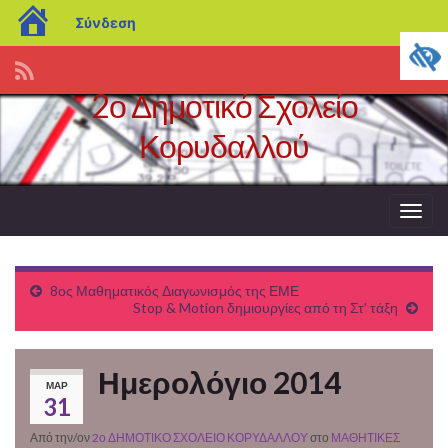
blogs.sch.gr
Σύνδεση
2ο Δημοτικό Σχολείο
Κορυδαλλού
Εναλ
πλοή
8ος Μαθηματικός Διαγωνισμός της ΕΜΕ
Stop & Motion δημιουργίες από τη Στ’ τάξη
Ημερολόγιο 2014
ΜΑΡ
31
Από την/ον
2ο ΔΗΜΟΤΙΚΟ ΣΧΟΛΕΙΟ ΚΟΡΥΔΑΛΛΟΥ
στο
ΜΑΘΗΤΙΚΕΣ