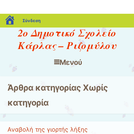
blogs.sch.gr
Σύνδεση
2ο Δημοτικό Σχολείο
Κάρλας – Ριζομύλου
Μενού
Μετάβαση στο περιεχόμενο
Άρθρα κατηγορίας
Χωρίς
κατηγορία
Αναβολή της γιορτής λήξης