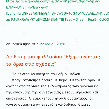
https://drive.google.com/file/d/1w4KqowwE0qchwVp9y-
E7MyvUNBm4jPBs/view?
fbclid=IwdGRzaAR7ljtjbGNrBHuWJGV4dG4DYWVtAjExAHN
apjPJuRXRuVrVK1qljMZMrtBIbNTIBTeauMO_aem_9ua5mCdO3
Δημοσιεύθηκε στις
22 Μαΐου 2026
Διάθεση του φυλλαδίου “Εξερευνώντας
τα όρια στις σχέσεις”
Το Κέντρο Κοινότητας του Δήμου Βόλου
πραγματοποίησε δράση με θέμα “Θέτοντας όρια με
αγάπη” στο πλαίσιο της ενδυνάμωσης των γονέων και
της ενίσχυσης της συνεργασίας μεταξύ σχολείου και
οικογένειας. Ο χαρακτήρας ήταν διαδραστικός, οι
γονείς συμμετείχαν ενεργά, ενώ δόθηκε ιδιαίτερη