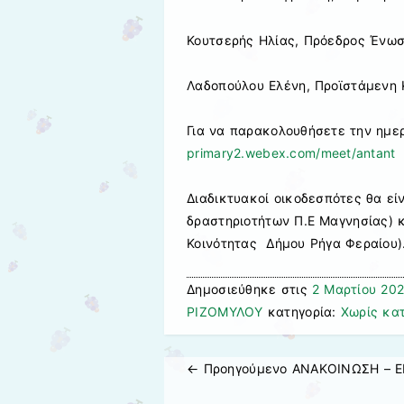
Κουτσερής Ηλίας, Πρόεδρος Ένω
Λαδοπούλου Ελένη, Προϊστάμενη
Για να παρακολουθήσετε την ημ
primary2.webex.com/meet/antant
Διαδικτυακοί οικοδεσπότες θα εί
δραστηριοτήτων Π.Ε Μαγνησίας) 
Κοινότητας Δήμου Ρήγα Φεραίου)
Δημοσιεύθηκε στις
2 Μαρτίου 202
ΡΙΖΟΜΥΛΟΥ
κατηγορία:
Χωρίς κα
← Προηγούμενo
ΑΝΑΚΟΙΝΩΣΗ – 
Πλοήγηση άρθρων