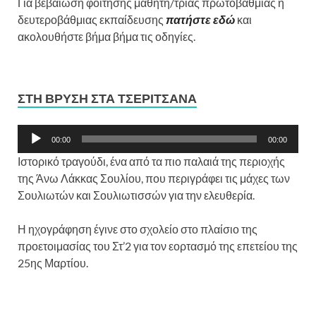
Για βεβαίωση φοίτησης μαθητή/τριας πρωτοβάθμιας ή
δευτεροβάθμιας εκπαίδευσης
πατήστε εδώ
και
ακολουθήστε βήμα βήμα τις οδηγίες.
ΣΤΗ ΒΡΎΣΗ ΣΤΑ ΤΣΕΡΊΤΣΑΝΑ
Πρόγραμμα
00:00
00:00
Αναπαραγωγής
Ιστορικό τραγούδι, ένα από τα πιο παλαιά της περιοχής
Ήχου
της Άνω Λάκκας Σουλίου, που περιγράφει τις μάχες των
Σουλιωτών και Σουλιωτισσών για την ελευθερία.
Η ηχογράφηση έγινε στο σχολείο στο πλαίσιο της
προετοιμασίας του Στ’2 για τον εορτασμό της επετείου της
25ης Μαρτίου.