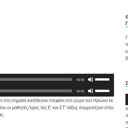
Γ
π
ε
β
Χρησιμοποιείστ
00:00
τα
Χρησιμοποιείστ
πλήκτρα
00:00
τα
Π
Πάνω/
ταν στη σημαία, κατέθεσαν στεφάνι στο χώρο του Ηρώου εκ
πλήκτρα
Α
Κάτω
υ οι μαθητές/τριες της Ε’ και ΣΤ’ τάξης συμμετείχαν στην
Ι
Πάνω/
Ή
βέλος
ς.
π
Κάτω
για
π
βέλος
να