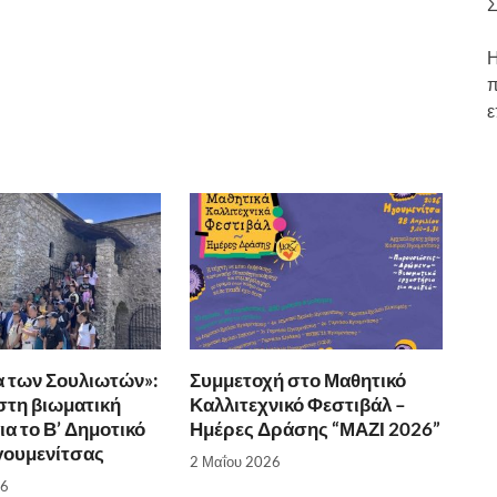
Σ
για
αυξήσετε
να
ή
Η
αυξήσετε
να
π
ή
μειώσετε
ε
να
ένταση.
μειώσετε
ένταση.
α των Σουλιωτών»:
Συμμετοχή στο Μαθητικό
στη βιωματική
Καλλιτεχνικό Φεστιβάλ –
ια το Β’ Δημοτικό
Ημέρες Δράσης “ΜΑΖΙ 2026”
γουμενίτσας
2 Μαΐου 2026
26