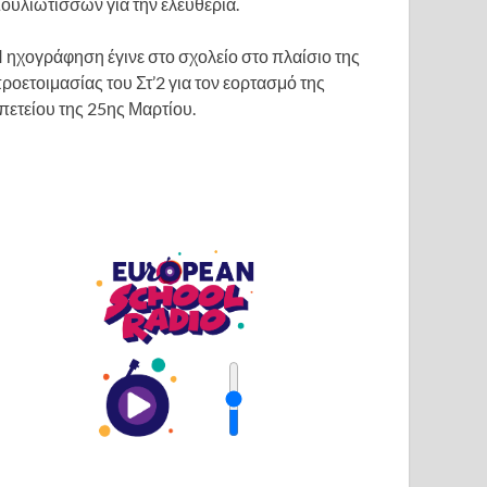
ουλιωτισσών για την ελευθερία.
βέλος
για
 ηχογράφηση έγινε στο σχολείο στο πλαίσιο της
να
ροετοιμασίας του Στ’2 για τον εορτασμό της
αυξήσετε
πετείου της 25ης Μαρτίου.
ή
να
μειώσετε
ένταση.