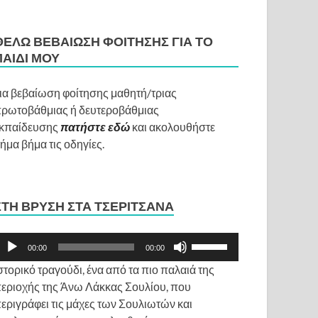
ΘΈΛΩ ΒΕΒΑΊΩΣΗ ΦΟΊΤΗΣΗΣ ΓΙΑ ΤΟ
ΠΑΙΔΊ ΜΟΥ
ια βεβαίωση φοίτησης μαθητή/τριας
ρωτοβάθμιας ή δευτεροβάθμιας
κπαίδευσης
πατήστε εδώ
και ακολουθήστε
ήμα βήμα τις οδηγίες.
ε
ΣΤΗ ΒΡΎΣΗ ΣΤΑ ΤΣΕΡΊΤΣΑΝΑ
ε
ρόγραμμα
Χρησιμοποιείστε
00:00
00:00
ναπαραγωγής
τα
στορικό τραγούδι, ένα από τα πιο παλαιά της
χου
πλήκτρα
εριοχής της Άνω Λάκκας Σουλίου, που
Πάνω/
εριγράφει τις μάχες των Σουλιωτών και
Κάτω