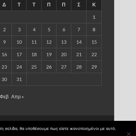
Δ
Τ
Τ
Π
Π
Σ
Κ
1
2
3
4
5
6
7
8
9
10
11
12
13
14
15
16
17
18
19
20
21
22
23
24
25
26
27
28
29
30
31
 Φεβ
Απρ »
Υποστηρίζεται από
blogs.sch.gr
και
HitMag
.
τη σελίδα, θα υποθέσουμε πως είστε ικανοποιημένοι με αυτό.