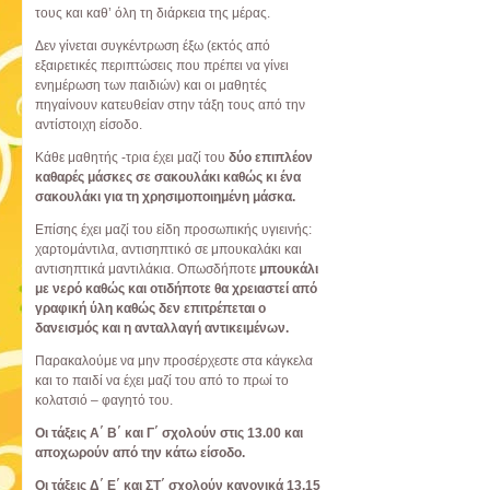
τους και καθ’ όλη τη διάρκεια της μέρας.
Δεν γίνεται συγκέντρωση έξω (εκτός από
εξαιρετικές περιπτώσεις που πρέπει να γίνει
ενημέρωση των παιδιών) και οι μαθητές
πηγαίνουν κατευθείαν στην τάξη τους από την
αντίστοιχη είσοδο.
Κάθε μαθητής -τρια έχει μαζί του
δύο επιπλέον
καθαρές μάσκες σε σακουλάκι καθώς κι ένα
σακουλάκι για τη χρησιμοποιημένη μάσκα.
Επίσης έχει μαζί του είδη προσωπικής υγιεινής:
χαρτομάντιλα, αντισηπτικό σε μπουκαλάκι και
αντισηπτικά μαντιλάκια. Οπωσδήποτε
μπουκάλι
με νερό καθώς και οτιδήποτε θα χρειαστεί από
γραφική ύλη καθώς δεν επιτρέπεται ο
δανεισμός και η ανταλλαγή αντικειμένων.
Παρακαλούμε να μην προσέρχεστε στα κάγκελα
και το παιδί να έχει μαζί του από το πρωί το
κολατσιό – φαγητό του.
Οι τάξεις Α΄ Β΄ και Γ΄ σχολούν στις 13.00 και
αποχωρούν από την κάτω είσοδο.
Οι τάξεις Δ΄ Ε΄ και ΣΤ΄ σχολούν κανονικά 13.15