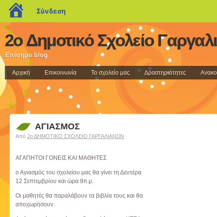
blogs.sch.gr
Σύνδεση
2ο Δημοτικό Σχολείο Γαργαλ
Επίσημο blog
Αρχική
Επικοινωνία
Το σχολείο μας
Δραστηριότητες
Ανακο
ΑΓΙΑΣΜΟΣ
Από
2ο ΔΗΜΟΤΙΚΟ ΣΧΟΛΕΙΟ ΓΑΡΓΑΛΙΑΝΩΝ
ΑΓΑΠΗΤΟΙ ΓΟΝΕΙΣ ΚΑΙ ΜΑΘΗΤΕΣ
ο Αγιασμός του σχολείου μας θα γίνει τη Δευτέρα
12 Σεπτεμβρίου και ώρα 9π.μ.
Οι μαθητές θα παραλάβουν τα βιβλία τους και θα
αποχωρήσουν.