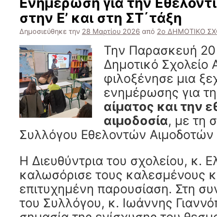
Ενημέρωση για την Εθελοντ
στην Ε’ και στη ΣΤ΄τάξη
Δημοσιεύθηκε την
28 Μαρτίου 2026
από
2ο ΔΗΜΟΤΙΚΟ Σ
Την Παρασκευή 20 
Δημοτικό Σχολείο
φιλοξένησε μια ξ
ενημέρωσης για τ
αίματος και την 
αιμοδοσία
, με τη
Συλλόγου Εθελοντών Αιμοδοτών 
Η Διευθύντρια του σχολείου, κ. Ε
καλωσόρισε τους καλεσμένους κ
επιτυχημένη παρουσίαση. Στη συ
του Συλλόγου, κ. Ιωάννης Γιαννό
σημασία της ενίσχυσης του θεσμ