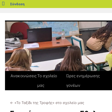
blogs.sch.gr
Σύνδεση
Μετάβαση
σε
περιεχόμενο
Ανακοινώσεις
Το σχολείο
Ώρες ενημέρωσης
μας
γονέων
←
«Το Ταξίδι της Τροφής» στο σχολείο μας