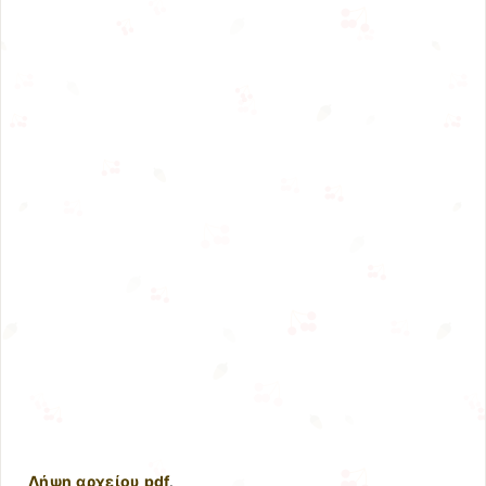
Λήψη αρχείου pdf
.