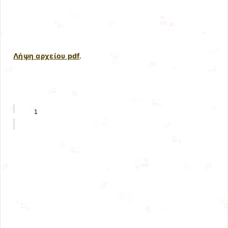
Λήψη αρχείου pdf
.