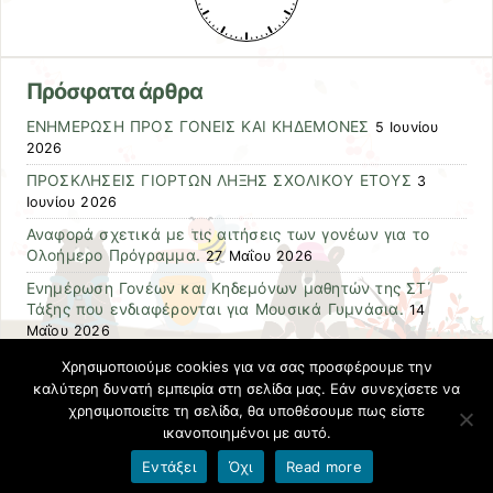
Πρόσφατα άρθρα
ΕΝΗΜΕΡΩΣΗ ΠΡΟΣ ΓΟΝΕΙΣ ΚΑΙ ΚΗΔΕΜΟΝΕΣ
5 Ιουνίου
2026
ΠΡΟΣΚΛΗΣΕΙΣ ΓΙΟΡΤΩΝ ΛΗΞΗΣ ΣΧΟΛΙΚΟΥ ΕΤΟΥΣ
3
Ιουνίου 2026
Αναφορά σχετικά με τις αιτήσεις των γονέων για το
Ολοήμερο Πρόγραμμα.
27 Μαΐου 2026
Ενημέρωση Γονέων και Κηδεμόνων μαθητών της ΣΤ΄
Τάξης που ενδιαφέρονται για Μουσικά Γυμνάσια.
14
Μαΐου 2026
Απεργία 13/05/2026 (Α.Δ.Ε.Δ.Υ.)
12 Μαΐου 2026
Χρησιμοποιούμε cookies για να σας προσφέρουμε την
καλύτερη δυνατή εμπειρία στη σελίδα μας. Εάν συνεχίσετε να
χρησιμοποιείτε τη σελίδα, θα υποθέσουμε πως είστε
Αναζήτηση
ικανοποιημένοι με αυτό.
Εντάξει
Όχι
Read more
Όροι χρήσης blogs.sch.gr
|
Δήλωση προσβασιμότητας