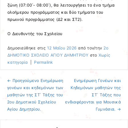
ζώνη (07:00΄- 08:00΄), θα λειτουργήσει το ένα τμήμα
ολοήμερου προγράμματος και δύο τμήματα του
πρωινού προγράμματος (Δ2 και ΣΤ2).
Ο Διευθυντής του Σχολείου
Δημοσιεύθηκε στις
12 Μαΐου 2026
από τον/την
2ο
ΔΗΜΟΤΙΚΟ ΣΧΟΛΕΙΟ ΑΓΙΟΥ ΔΗΜΗΤΡΙΟΥ
στο
Χωρίς
κατηγορία
|
Permalink
← Προηγούμενo
Ενημέρωση
Ενημέρωση Γονέων και
Πλοήγηση άρθρων
γονέων και κηδεμόνων των
Κηδεμόνων μαθητών της
μαθητών της ΣΤ΄ Τάξης του
ΣΤ΄ Τάξης που
2ου Δημοτικού Σχολείου
ενδιαφέρονται για Μουσικά
Αγίου Δημητρίου.
Γυμνάσια.
→