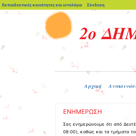
blogs.sch.gr
Εκπαιδευτικές κοινότητες και ιστολόγια
Σύνδεση
2ο ΔΗ
Μενού
Μετάβαση στο περιεχόμενο
Αρχική
Ανακοινώσ
ΕΝΗΜΕΡΩΣΗ
Σας ενημερώνουμε ότι από Δευτέ
08:00), καθώς και τα τμήματα του