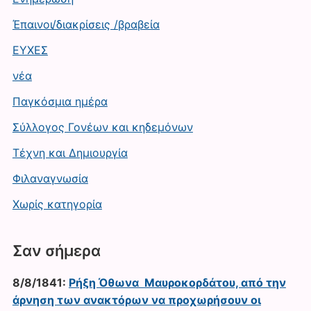
Έπαινοι/διακρίσεις /βραβεία
ΕΥΧΕΣ
νέα
Παγκόσμια ημέρα
Σύλλογος Γονέων και κηδεμόνων
Τέχνη και Δημιουργία
Φιλαναγνωσία
Χωρίς κατηγορία
Σαν σήμερα
8/8/1841:
Ρήξη Όθωνα  Μαυροκορδάτου, από την
άρνηση των ανακτόρων να προχωρήσουν οι