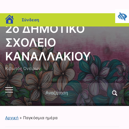
blogs.sch.gr
Σύνδεση
2ο ΔΗΜΟΤΙΚΟ
ΣΧΟΛΕΙΟ
ΚΑΝΑΛΛΑΚΙΟΥ
Κιβωτός Ονείρων
Αναζήτηση
Εναλλαγή
για:
του
μενού
για
Αρχική
» Παγκόσμια ημέρα
κινητά