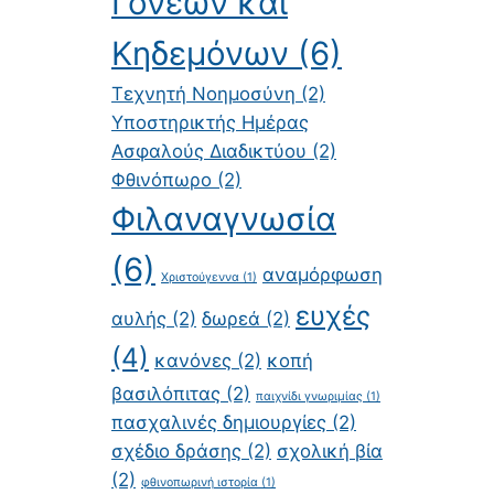
Γονέων και
Κηδεμόνων
(6)
Τεχνητή Νοημοσύνη
(2)
Υποστηρικτής Ημέρας
Ασφαλούς Διαδικτύου
(2)
Φθινόπωρο
(2)
Φιλαναγνωσία
(6)
αναμόρφωση
Χριστούγεννα
(1)
ευχές
αυλής
(2)
δωρεά
(2)
(4)
κανόνες
(2)
κοπή
βασιλόπιτας
(2)
παιχνίδι γνωριμίας
(1)
πασχαλινές δημιουργίες
(2)
σχέδιο δράσης
(2)
σχολική βία
(2)
φθινοπωρινή ιστορία
(1)