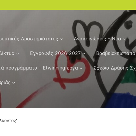
δευτικές Δραστηριότητες
Ανακοινώσεις – Νέα
Δίκτυα
Εγγραφές 2026-2027
Βραβεία-πιστοπο
ά προγράμματα – Etwinning έργα
Σχέδια Δράσης Σ
αριάς
λλοντος'