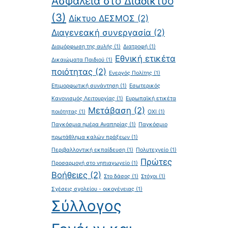
Ασφάλεια στο Διαδίκτυο
(3)
Δίκτυο ΔΕΣΜΟΣ
(2)
Διαγενεακή συνεργασία
(2)
Διαμόρφωση της αυλής
(1)
Διατροφή
(1)
Εθνική ετικέτα
Δικαιώματα Παιδιού
(1)
ποιότητας
(2)
Ενεργός Πολίτης
(1)
Επιμορφωτική συνάντηση
(1)
Εσωτερικός
Κανονισμός Λειτουργίας
(1)
Ευρωπαϊκή ετικέτα
Μετάβαση
(2)
ποιότητας
(1)
ΟΧΙ
(1)
Παγκόσμια ημέρα Αναπηρίας
(1)
Παγκόσμιο
πρωτάθλημα καλών πράξεων
(1)
Περιβαλλοντική εκπαίδευση
(1)
Πολυτεχνείο
(1)
Πρώτες
Προσαρμογή στο νηπιαγωγείο
(1)
Βοήθειες
(2)
Στο δάσος
(1)
Στόχοι
(1)
Σχέσεις σχολείου - οικογένειας
(1)
Σύλλογος