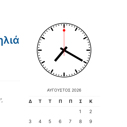
ηλιά
ΑΎΓΟΥΣΤΟΣ 2026
”,
Δ
Τ
Τ
Π
Π
Σ
Κ
1
2
3
4
5
6
7
8
9