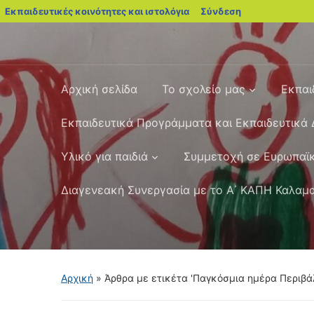
blogs.sch.gr
Εκπαιδευτικές κοινότητες και ιστολόγια
Σύνδεση
Αρχική σελίδα
Το σχολείο μας
Εκπαι
Εκπαιδευτικά Προγράμματα και Εκπαιδευτικά 
Yλικό για παιδιά
Συμμετοχή σε Ευρωπαϊκ
Διαγενεακή Συνεργασία με το Α΄ ΚΑΠΗ Καλαμ
Αρχική
»
Άρθρα με ετικέτα 'Παγκόσμια ημέρα Περιβά