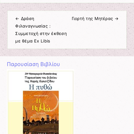
←
Δράση
Γιορτή της Μητέρας
→
Πλοήγηση άρθρων
Φιλαναγνωσίας :
Συμμετοχή στην έκθεση
με θέμα Ex Libis
Παρουσίαση Βιβλίου