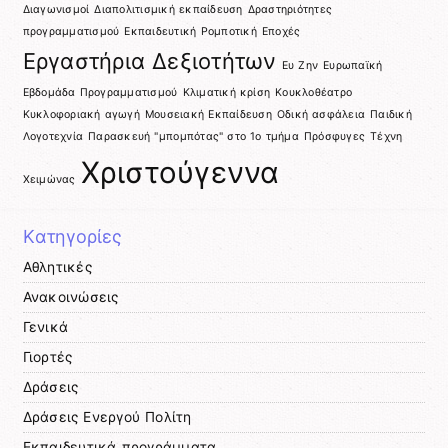
Διαγωνισμοί
Διαπολιτισμική εκπαίδευση
Δραστηριότητες
προγραμματισμού
Εκπαιδευτική Ρομποτική
Εποχές
Εργαστήρια Δεξιοτήτων
Ευ Ζην
Ευρωπαϊκή
Εβδομάδα Προγραμματισμού
Κλιματική κρίση
Κουκλοθέατρο
Κυκλοφοριακή αγωγή
Μουσειακή Εκπαίδευση
Οδική ασφάλεια
Παιδική
Λογοτεχνία
Παρασκευή "μπομπότας" στο 1ο τμήμα
Πρόσφυγες
Τέχνη
Χριστούγεννα
Χειμώνας
Kατηγορίες
Αθλητικές
Ανακοινώσεις
Γενικά
Γιορτές
Δράσεις
Δράσεις Ενεργού Πολίτη
Εκπαιδευτικά προγράμματα