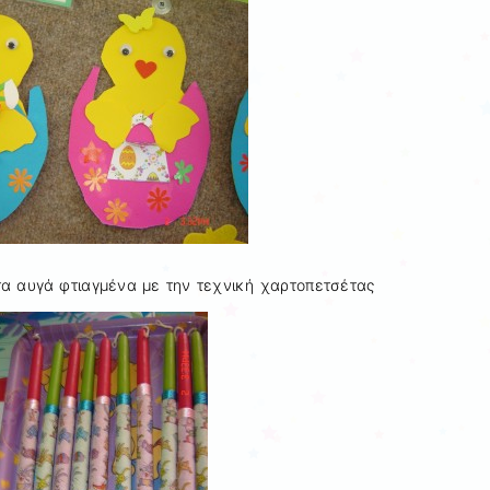
τα αυγά φτιαγμένα με την τεχνική χαρτοπετσέτας