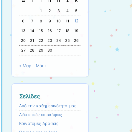
Δ
Τ
Τ
Π
Π
Σ
Κ
1
2
3
4
5
12
6
7
8
9
10
11
13
14
15
16
17
18
19
20
21
22
23
24
25
26
27
28
29
30
« Μαρ
Μάι »
Σελίδες
Από την καθημερινότητά μας
Διδακτικές επισκέψεις
Καινοτόμες Δράσεις