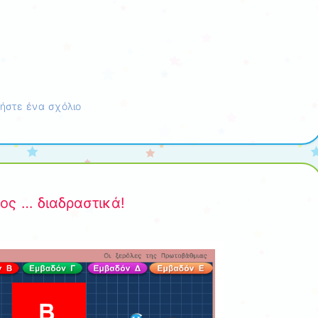
ήστε ένα σχόλιο
ος … διαδραστικά!