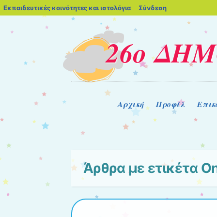
blogs.sch.gr
Εκπαιδευτικές κοινότητες και ιστολόγια
Σύνδεση
26ο ΔΗΜ
Μενού
Μετάβαση στο περιεχόμενο
Αρχική
Προφίλ
Επικ
Άρθρα με ετικέτα
On