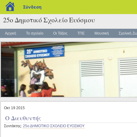
blogs.sch.gr
Σύνδεση
25ο Δημοτικό Σχολείο Ευόσμου
Αρχική
Το σχολείο
Οι Τάξεις
ΤΠΕ
Μουσική
Σχολική Ζ
Οκτ
19
2015
Ο Διευθυντής
Συντάκτης:
25ο ΔΗΜΟΤΙΚΟ ΣΧΟΛΕΙΟ ΕΥΟΣΜΟΥ