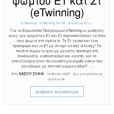
ψωμιού Ε1 και Στ
(eTwinning)
e-Twinning
e-Twinning '24-'25
Ανακοινώσεις
Για το Ευρωπαϊκό Πρόγραμμα eTwinning οι μαθητές/
τριες των τμημάτων Ε1 και Στ παρασκεύασαν τα δικά
τους ψωμιά στο σχολείο. Το Στ λευκό και ένα
πρόσφορο και το Ε1 με σιτάρι ολικής άλεσης! Τα
παιδιά συμμετείχαν με μεγάλη προσοχή στη
διαδικασία, ενθουσιασμό και αγάπη, και το
αποτέλεσμα ήταν πεντανόστιμα καρβελάκια που
γευτήκαμε με σπιτική μαρμελάδα!!! …
Από
ΝΑΣΙΟΥ ΣΟΦΙΑ
19 Μαΐου 2025
Δεν επιτρέπονται
σχόλια
Διαβάστε περισσότερα