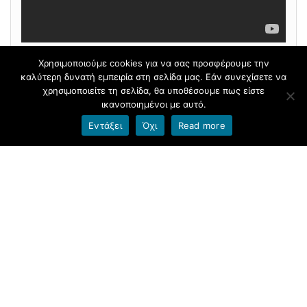
Χρησιμοποιούμε cookies για να σας προσφέρουμε την
καλύτερη δυνατή εμπειρία στη σελίδα μας. Εάν συνεχίσετε να
Φιλοξενείται στο
blogs.sch.gr
|
Θέμα βασισμένο στο
χρησιμοποιείτε τη σελίδα, θα υποθέσουμε πως είστε
Head Blog
ικανοποιημένοι με αυτό.
Εντάξει
Όχι
Read more
Όροι χρήσης blogs.sch.gr
|
Δήλωση προσβασιμότητας