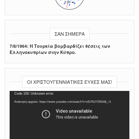
ΣΑΝ ΣΉΜΕΡΑ
7/8/1964: Η Τουρκία βομβαρδίζει θέσεις των
Ελληνοκυπρίων στην Κύπρο.
ΟΙ ΧΡΙΣΤΟΥΓΕΝΝΙΆΤΙΚΕΣ ΕΥΧΈΣ ΜΑΣ!
Πρόγραμμα
Code 150: Unknown error.
Αναπαραγωγής
Ανάκτηση αρχείου: https://www.youtube.com/watch?v=zDi7NJY35G4&_=1
Βίντεο