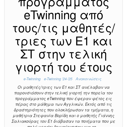
προγράμματος
eTwinning από
τους/τις μαθητές/
τριες των Ε1 και
ΣΤ στην τελική
γιορτή του έτους
e-Twinning
e-Twinning '24-'25
Ανακοινώσεις
Οι μαθητές/τριες των Ε1 και ΣΤ ανέλαβαν να
παρουσιάσουν στην τελική γιορτή την πορεία του
προγράμματος eTwinning που έφεραν φέτος εις
πέρας στο μάθημα των Αγγλικών. Εκτός από τις
δραστηριότητες που ολοκλήρωσαν τα τμήματα, η
μαθήτρια Στεφανία Βορίδη και ο μαθητής Γιάννης
Σαλιακούρας του Ε1 διάβασαν τα ποιήματα που με
πολύ μεράκι δημιούργησαν για το…