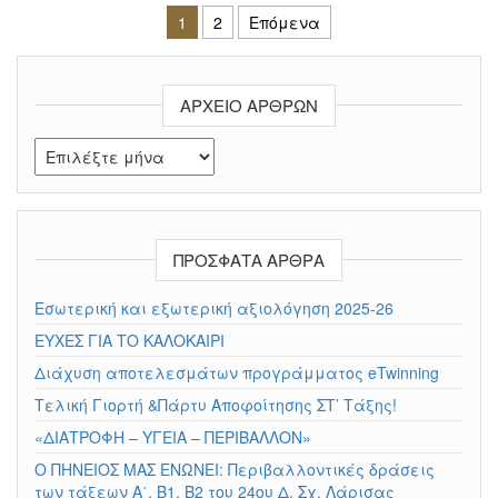
Πλοήγηση άρθρων
1
2
Επόμενα
ΑΡΧΕΊΟ ΆΡΘΡΩΝ
Αρχείο άρθρων
ΠΡΌΣΦΑΤΑ ΆΡΘΡΑ
Εσωτερική και εξωτερική αξιολόγηση 2025-26
ΕΥΧΕΣ ΓΙΑ ΤΟ ΚΑΛΟΚΑΙΡΙ
Διάχυση αποτελεσμάτων προγράμματος eTwinning
Τελική Γιορτή &Πάρτυ Αποφοίτησης ΣΤ’ Τάξης!
«ΔΙΑΤΡΟΦΗ – ΥΓΕΙΑ – ΠΕΡΙΒΑΛΛΟΝ»
Ο ΠΗΝΕΙΟΣ ΜΑΣ ΕΝΩΝΕΙ: Περιβαλλοντικές δράσεις
των τάξεων Α΄, Β1, Β2 του 24ου Δ. Σχ. Λάρισας