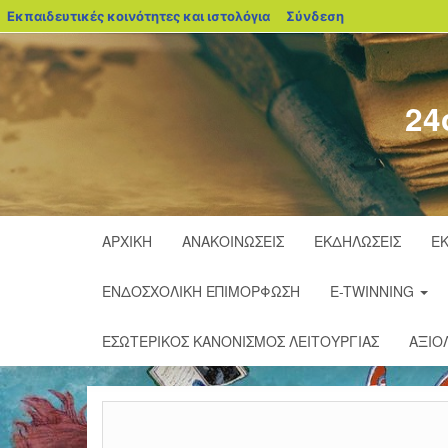
blogs.sch.gr
Εκπαιδευτικές κοινότητες και ιστολόγια
Σύνδεση
24
ΑΡΧΙΚΉ
ΑΝΑΚΟΙΝΏΣΕΙΣ
ΕΚΔΗΛΏΣΕΙΣ
ΕΚ
ΕΝΔΟΣΧΟΛΙΚΉ ΕΠΙΜΌΡΦΩΣΗ
E-TWINNING
ΕΣΩΤΕΡΙΚΌΣ ΚΑΝΟΝΙΣΜΌΣ ΛΕΙΤΟΥΡΓΊΑΣ
ΑΞΙΟ