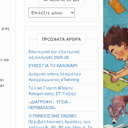
Αρχείο άρθρων
υ μας
ΠΡΌΣΦΑΤΑ ΆΡΘΡΑ
Εσωτερική και εξωτερική
αξιολόγηση 2025-26
αι να
ΕΥΧΕΣ ΓΙΑ ΤΟ ΚΑΛΟΚΑΙΡΙ
Διάχυση αποτελεσμάτων
αι
προγράμματος eTwinning
αι
Τελική Γιορτή &Πάρτυ
Αποφοίτησης ΣΤ’ Τάξης!
«ΔΙΑΤΡΟΦΗ – ΥΓΕΙΑ –
ΠΕΡΙΒΑΛΛΟΝ»
Ο ΠΗΝΕΙΟΣ ΜΑΣ ΕΝΩΝΕΙ:
Περιβαλλοντικές δράσεις των
τάξεων Α΄, Β1, Β2 του 24ου Δ. Σχ.