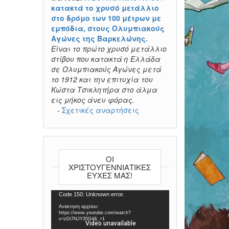
κατακτά το χρυσό μετάλλιο
στο δρόμο των 100 μέτρων με
εμπόδια, στους Ολυμπιακούς
Αγώνες της Βαρκελώνης.
Είναι το πρώτο χρυσό μετάλλιο
στίβου που κατακτά η Ελλάδα
σε Ολυμπιακούς Αγώνες μετά
το 1912 και την επιτυχία του
Κώστα Τσικλητήρα στο άλμα
εις μήκος άνευ φόρας.
-
Σχετικές αναρτήσεις
ΟΙ
ΧΡΙΣΤΟΥΓΕΝΝΙΆΤΙΚΕΣ
ΕΥΧΈΣ ΜΑΣ!
Πρόγραμμα
Code 150: Unknown error.
Αναπαραγωγής
Ανάκτηση αρχείου:
Βίντεο
https://www.youtube.com/watch?
v=zDi7NJY35G4&_=1