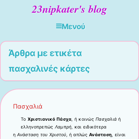
23nipkater's blog
Μενού
Μετάβαση στο περιεχόμενο
Άρθρα με ετικέτα
πασχαλινές κάρτες
Πασχαλιά
Το
Χριστιανικό Πάσχα
, ή κοινώς
Πασχαλιά
ή
ελληνοπρεπώς
Λαμπρή
, και ειδικότερα
η
Ανάσταση του Χριστού,
ή απλώς
Ανάσταση
, είναι