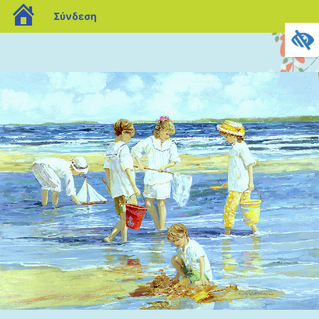
blogs.sch.gr
Σύνδεση