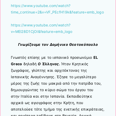
https://www.youtube.com/watch?
time_continue=2&v=VF_PEcfH19k&feature=emb_logo
https://www.youtube.com/watch?
v=MEl28D1CjOI&feature=emb_logo
Γνωρίζουμε τον Δομήνικο Θεοτοκόπουλο
Γνωστός επίσης με τo ισπανικό προσωνύμιο
EL
Greco
δηλαδή
Ο Έλληνας.
Ήταν Κρητικός
ζωγράφος, γλύπτης και αρχιτέκτονας της
Ισπανικής Αναγέννησης. Έζησε το μεγαλύτερο
μέρος της ζωής του μακριά από την πατρίδα του,
δημιουργώντας το κύριο σώμα του έργου του
στην Ιταλία και στην Ισπανία. Εκπαιδεύτηκε
αρχικά ως αγιογράφος στην Κρήτη, που
αποτελούσε τότε τμήμα της ενετικής επικράτειας,
και αργότερα ταξίδεψε στη Βενετία. Αρχικά