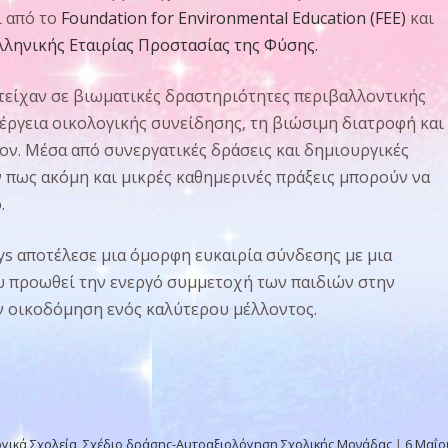
ι από το
Foundation for Environmental Education
(FEE)
και
λληνικής Εταιρίας Προστασίας της Φύσης
.
ετείχαν σε βιωματικές δραστηριότητες περιβαλλοντικής
έργεια οικολογικής συνείδησης, τη βιώσιμη διατροφή και
ον. Μέσα από συνεργατικές δράσεις και δημιουργικές
 πως ακόμη και μικρές καθημερινές πράξεις μπορούν να
.
ays αποτέλεσε μια όμορφη ευκαιρία σύνδεσης με μια
υ προωθεί την ενεργό συμμετοχή των παιδιών στην
ν οικοδόμηση ενός καλύτερου μέλλοντος.
γικά Σχολεία
,
Σχέδιο δράσης-Αυτοαξιολόγηση Σχολικής Μονάδας
|
6 Μαΐο