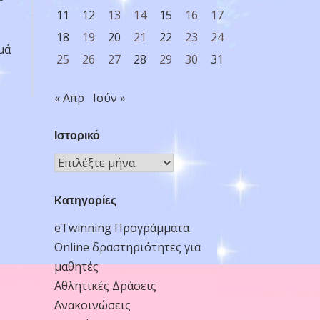
11
12
13
14
15
16
17
18
19
20
21
22
23
24
μά
25
26
27
28
29
30
31
« Απρ
Ιούν »
Ιστορικό
Ιστορικό
Kατηγορίες
eTwinning Προγράμματα
Online δραστηριότητες για
μαθητές
Αθλητικές Δράσεις
Ανακοινώσεις