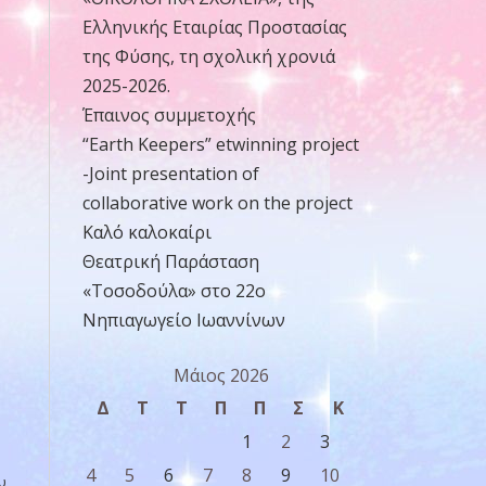
Ελληνικής Εταιρίας Προστασίας
της Φύσης, τη σχολική χρονιά
2025-2026.
Έπαινος συμμετοχής
“Earth Keepers” etwinning project
-Joint presentation of
collaborative work on the project
Καλό καλοκαίρι
Θεατρική Παράσταση
«Τοσοδούλα» στο 22ο
Νηπιαγωγείο Ιωαννίνων
Μάιος 2026
Δ
Τ
Τ
Π
Π
Σ
Κ
1
2
3
4
5
6
7
8
9
10
υ