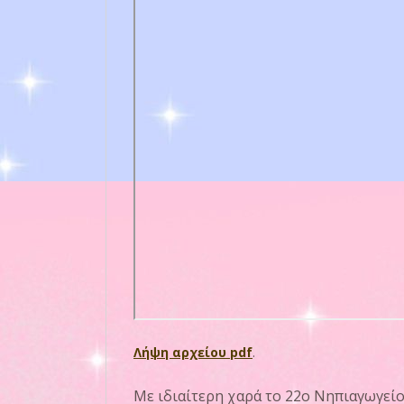
Λήψη αρχείου pdf
.
Με ιδιαίτερη χαρά το
22ο Νηπιαγωγείο