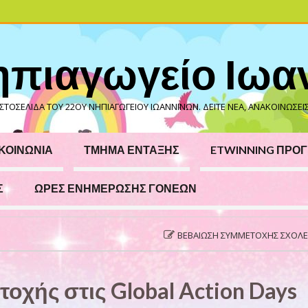
ηπιαγωγείο Ιωα
ΣΤΟΣΕΛΊΔΑ ΤΟΥ 22ΟΥ ΝΗΠΙΑΓΩΓΕΊΟΥ ΙΩΑΝΝΊΝΩΝ. ΔΕΊΤΕ ΝΈΑ, ΑΝΑΚΟΙΝΏΣΕΙΣ
ΚΟΙΝΩΝΊΑ
ΤΜΗΜΑ ΕΝΤΑΞΗΣ
ETWINNING ΠΡΟ
Σ
ΏΡΕΣ ΕΝΗΜΈΡΩΣΗΣ ΓΟΝΈΩΝ
ΒΕΒΑΊΩΣΗ ΣΥΜΜΕΤΟΧΉΣ ΣΧΟΛΕΊΟΥ ΣΤΟ ΠΡΌΓΡΑΜ
οχής στις Global Action Days