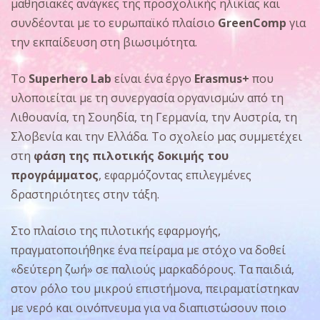
μαθησιακές ανάγκες της προσχολικής ηλικίας και
συνδέονται με το ευρωπαϊκό πλαίσιο
GreenComp
για
την εκπαίδευση στη βιωσιμότητα.
Το
Superhero Lab
είναι ένα έργο
Erasmus+
που
υλοποιείται με τη συνεργασία οργανισμών από τη
Λιθουανία, τη Σουηδία, τη Γερμανία, την Αυστρία, τη
Σλοβενία και την Ελλάδα. Το σχολείο μας συμμετέχει
στη
φάση της πιλοτικής δοκιμής του
προγράμματος
, εφαρμόζοντας επιλεγμένες
δραστηριότητες στην τάξη.
Στο πλαίσιο της πιλοτικής εφαρμογής,
πραγματοποιήθηκε ένα πείραμα με στόχο να δοθεί
«δεύτερη ζωή» σε παλιούς μαρκαδόρους. Τα παιδιά,
στον ρόλο του μικρού επιστήμονα, πειραματίστηκαν
με νερό και οινόπνευμα για να διαπιστώσουν ποιο