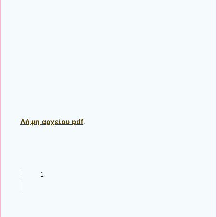
Λήψη αρχείου pdf
.