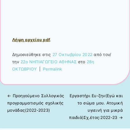
Λήψη αρχείου pdf
.
Δημοσιεύθηκε στις
27 Οκτωβρίου 2022
από τον/
την
22ο ΝΗΠΙΑΓΩΓΕΙΟ ΑΘΗΝΑΣ
στο
28η
ΟΚΤΩΒΡΙΟΥ
|
Permalink
← Προηγούμενo
Συλλογικός
Εργαστήρι Ευ-ζην(Εγώ και
Πλοήγηση άρθρων
προγραμματισμός σχολικής
το σώμα μου. Ατομική
μονάδας(2022-2023)
υγιεινή για μικρά
παιδιά)Σχ.έτος:2022-23
→