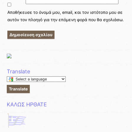
Αποθήκευσε το όνομά μου, email, και τον ιστότοπο μου σε
αυτόν τον πλοηγό για την επόμενη φορά που θα σχολιάσω.
Translate
Select
a
Translate
language
to
ΚΑΛΩΣ ΗΡΘΑΤΕ
translate
this
page