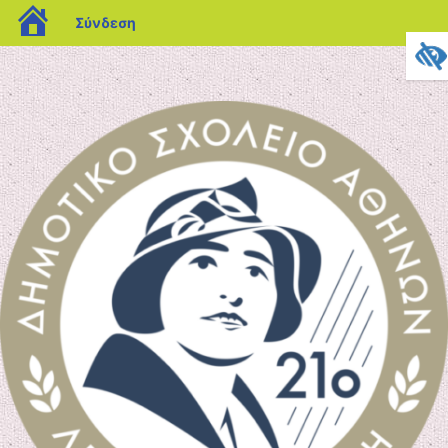
blogs.sch.gr
Σύνδεση