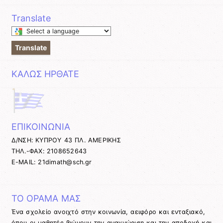
Translate
Select
a
Translate
language
to
ΚΑΛΩΣ ΗΡΘΑΤΕ
translate
this
page
ΕΠΙΚΟΙΝΩΝΙΑ
Δ/ΝΣΗ: ΚΥΠΡΟΥ 43 ΠΛ. ΑΜΕΡΙΚΗΣ
ΤΗΛ.-ΦΑΧ: 2108652643
E-MAIL: 21dimath@sch.gr
ΤΟ ΟΡΑΜΑ ΜΑΣ
Ένα σχολείο ανοιχτό στην κοινωνία, αειφόρο και ενταξιακό,
όπου οι μαθητές βιώνουν την αναγνώριση και την αποδοχή και