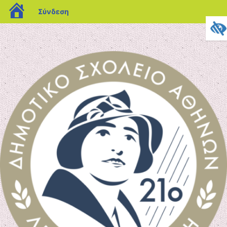
blogs.sch.gr
Σύνδεση