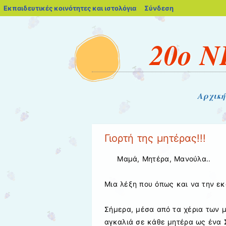
blogs.sch.gr
Εκπαιδευτικές κοινότητες και ιστολόγια
Σύνδεση
20ο 
Μενού
Μετάβαση στο περιεχόμενο
Αρχική
Γιορτή της μητέρας!!!
Μαμά, Μητέρα, Μανούλα..
Μια λέξη που όπως και να την εκ
Σήμερα, μέσα από τα χέρια των μ
αγκαλιά σε κάθε μητέρα ως ένα Σ