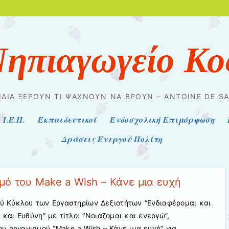
Νηπιαγωγείο Κο
ΙΔΙΆ ΞΈΡΟΥΝ ΤΙ ΨΆΧΝΟΥΝ ΝΑ ΒΡΟΥΝ – ANTOINE DE SA
Ι.Ε.Π.
Εκπαιδευτικοί
Ενδοσχολική Επιμόρφωση
Δράσεις Ενεργού Πολίτη
μό του Make a Wish – Κάνε μια ευχή
ύ Κύκλου των Εργαστηρίων Δεξιοτήτων “Ενδιαφέρομαι και
αι Ευθύνη” με τίτλο: “Νοιάζομαι και ενεργώ”,
 οργανισμού “Make a Wish – Κάνε μια ευχή” για