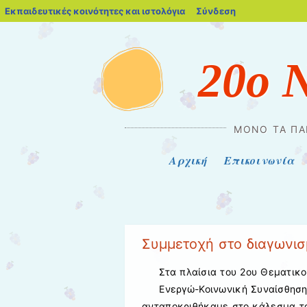
blogs.sch.gr
Εκπαιδευτικές κοινότητες και ιστολόγια
Σύνδεση
20ο 
ΜΌΝΟ ΤΑ ΠΑ
Μενού
Μετάβαση στο περιεχόμενο
Αρχική
Επικοινωνία
Συμμετοχή στο διαγωνισ
Στα πλαίσια του 2ου Θεματικο
Ενεργώ-Κοινωνική Συναίσθηση κ
ανταποκριθήκαμε στο κάλεσμα του