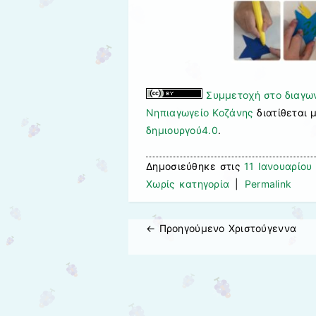
Συμμετοχή στο διαγων
Νηπιαγωγείο Κοζάνης
διατίθεται 
δημιουργού4.0
.
Δημοσιεύθηκε στις
11 Ιανουαρίου
Χωρίς κατηγορία
|
Permalink
← Προηγούμενo
Χριστούγεννα
Πλοήγηση άρθρων