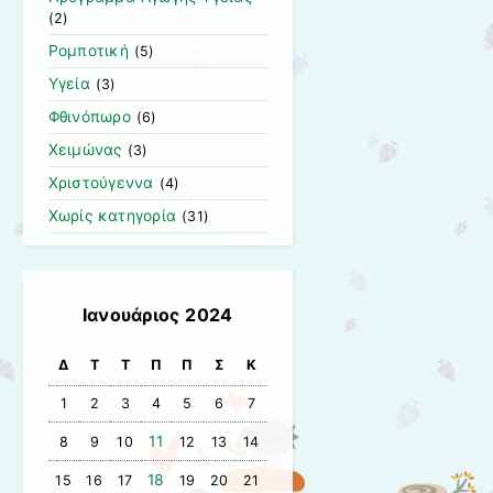
(2)
Ρομποτική
(5)
Υγεία
(3)
Φθινόπωρο
(6)
Χειμώνας
(3)
Χριστούγεννα
(4)
Χωρίς κατηγορία
(31)
Ιανουάριος 2024
Δ
Τ
Τ
Π
Π
Σ
Κ
1
2
3
4
5
6
7
11
8
9
10
12
13
14
18
15
16
17
19
20
21